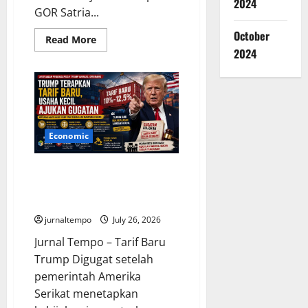
2024
GOR Satria...
October
Read
Read More
more
2024
about
Tribune
Penonton
Ambruk
di
Kejurnas
Drift
Purwokerto,
Panitia
Economic
Janjikan
Evaluasi
Menyeluruh
Trump Terapkan Tarif Baru,
demi
Keselamatan
Usaha Kecil Mengajukan
Gugatan ke Pengadilan
jurnaltempo
July 26, 2026
Jurnal Tempo – Tarif Baru
Trump Digugat setelah
pemerintah Amerika
Serikat menetapkan