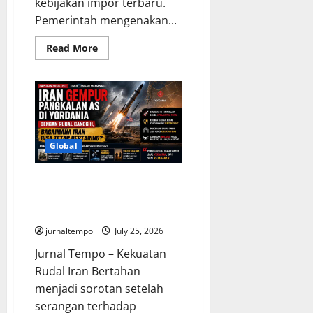
kebijakan impor terbaru.
Pemerintah mengenakan...
Read
Read More
more
about
Trump
Terapkan
Tarif
Baru,
Usaha
Kecil
Mengajukan
Gugatan
Global
ke
Pengadilan
Iran Gempur Pangkalan AS di
Yordania, Rahasia Kekuatan
Rudalnya Mulai Terungkap
jurnaltempo
July 25, 2026
Jurnal Tempo – Kekuatan
Rudal Iran Bertahan
menjadi sorotan setelah
serangan terhadap