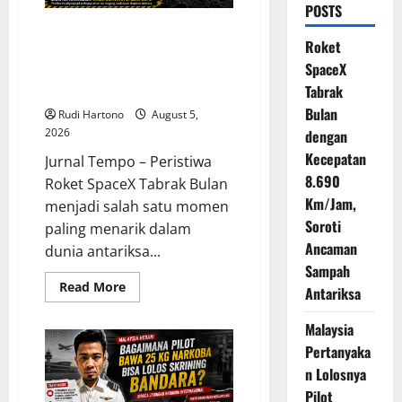
POSTS
Roket SpaceX Tabrak Bulan
Roket
dengan Kecepatan 8.690
SpaceX
Km/Jam, Soroti Ancaman
Sampah Antariksa
Tabrak
Bulan
Rudi Hartono
August 5,
2026
dengan
Kecepatan
Jurnal Tempo – Peristiwa
8.690
Roket SpaceX Tabrak Bulan
Km/Jam,
menjadi salah satu momen
Soroti
paling menarik dalam
Ancaman
dunia antariksa...
Sampah
Read
Read More
Antariksa
more
about
Roket
Malaysia
SpaceX
Tabrak
Pertanyaka
Bulan
n Lolosnya
dengan
Kecepatan
Pilot
8.690