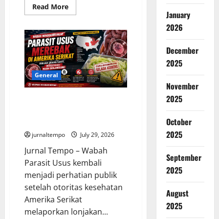
Read
Read More
more
January
about
2026
3
Keluarga
Kehilangan
9
December
Anggota
Sekaligus,
2025
Tragedi
Rumah
General
Ambruk
November
di
Pakistan
2025
Wabah Parasit Usus Merebak di
Jadi
Peringatan
Amerika Serikat, Ribuan Kasus
Besar
October
Diselidiki Otoritas Kesehatan
2025
jurnaltempo
July 29, 2026
Jurnal Tempo – Wabah
September
Parasit Usus kembali
2025
menjadi perhatian publik
setelah otoritas kesehatan
August
Amerika Serikat
2025
melaporkan lonjakan...