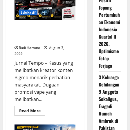
Positif
25
Topang
Kg
Narkoba
Edukatif
Pertumbuh
dari
Skrining
an Ekonomi
Bandara
Belajar dari Kasus YouTuber
Indonesia
Bigmo, Kenali Bahaya Vape bagi
Kuartal II
Kesehatan Tubuh
2026,
Rudi Hartono
August 3,
Optimisme
2026
Tetap
Jurnal Tempo – Kasus yang
Terjaga
melibatkan kreator konten
3 Keluarga
Bigmo menarik perhatian
Kehilangan
masyarakat. Dugaan
9 Anggota
promosi vape yang
Sekaligus,
melibatkan...
Tragedi
Read
Read More
Rumah
more
about
Ambruk di
Belajar
dari
Pakistan