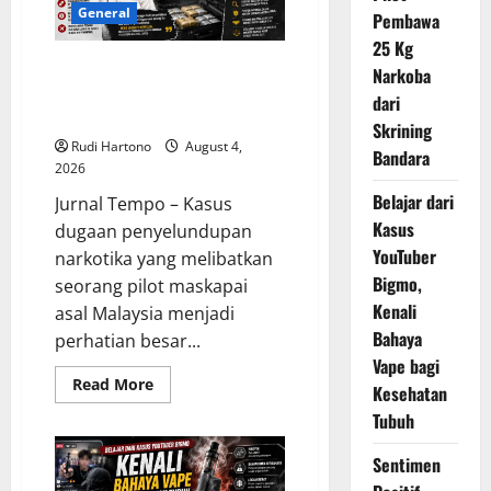
Km/Jam,
General
Pembawa
Soroti
Ancaman
25 Kg
Sampah
Malaysia Pertanyakan Lolosnya
Antariksa
Narkoba
Pilot Pembawa 25 Kg Narkoba
dari
dari Skrining Bandara
Skrining
Rudi Hartono
August 4,
Bandara
2026
Belajar dari
Jurnal Tempo – Kasus
Kasus
dugaan penyelundupan
YouTuber
narkotika yang melibatkan
Bigmo,
seorang pilot maskapai
Kenali
asal Malaysia menjadi
Bahaya
perhatian besar...
Vape bagi
Read
Read More
Kesehatan
more
about
Tubuh
Malaysia
Pertanyakan
Lolosnya
Sentimen
Pilot
Pembawa