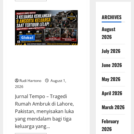
about
Sentimen
Positif
ARCHIVES
Topang
Pertumbuhan
Ekonomi
August
Indonesia
Kuartal
2026
II
Global
2026,
Optimisme
Tetap
July 2026
3 Keluarga Kehilangan 9
Terjaga
Anggota Sekaligus, Tragedi
June 2026
Rumah Ambruk di Pakistan Jadi
Peringatan Besar
May 2026
Rudi Hartono
August 1,
2026
April 2026
Jurnal Tempo – Tragedi
Rumah Ambruk di Lahore,
March 2026
Pakistan, menyisakan luka
yang mendalam bagi tiga
February
keluarga yang...
2026