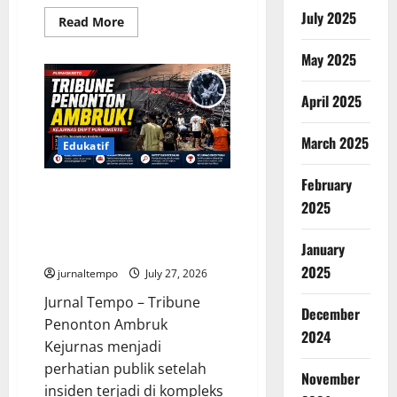
July 2025
Read
Read More
more
about
May 2025
Wabah
Parasit
Usus
Merebak
April 2025
di
Amerika
Serikat,
March 2025
Ribuan
Edukatif
Kasus
Diselidiki
February
Otoritas
Tribune Penonton Ambruk di
Kesehatan
2025
Kejurnas Drift Purwokerto,
Panitia Janjikan Evaluasi
January
Menyeluruh demi Keselamatan
2025
jurnaltempo
July 27, 2026
Jurnal Tempo – Tribune
December
Penonton Ambruk
2024
Kejurnas menjadi
perhatian publik setelah
November
insiden terjadi di kompleks