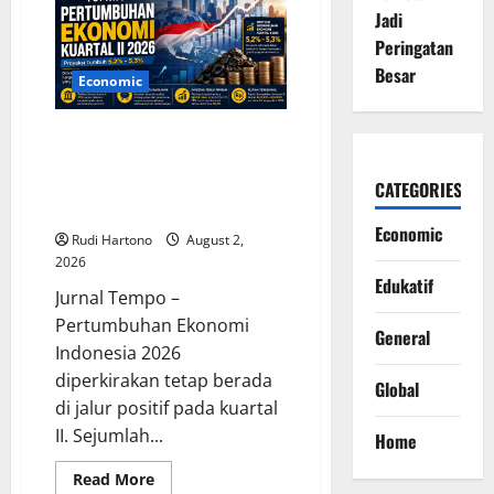
Kasus
Jadi
YouTuber
Bigmo,
Peringatan
Kenali
Bahaya
Besar
Vape
Economic
bagi
Kesehatan
Tubuh
Sentimen Positif Topang
Pertumbuhan Ekonomi
Indonesia Kuartal II 2026,
CATEGORIES
Optimisme Tetap Terjaga
Economic
Rudi Hartono
August 2,
2026
Edukatif
Jurnal Tempo –
Pertumbuhan Ekonomi
General
Indonesia 2026
diperkirakan tetap berada
Global
di jalur positif pada kuartal
II. Sejumlah...
Home
Read
Read More
more