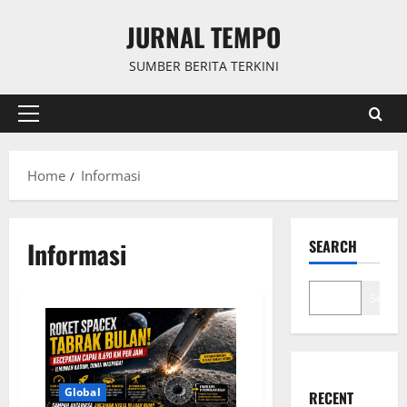
Skip
JURNAL TEMPO
to
content
SUMBER BERITA TERKINI
Primary
Menu
Home
Informasi
Informasi
SEARCH
Search
Global
RECENT