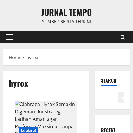
Skip
JURNAL TEMPO
to
content
SUMBER BERITA TERKINI
Primary
Menu
Home
hyrox
hyrox
SEARCH
Search
RECENT
Edukatif