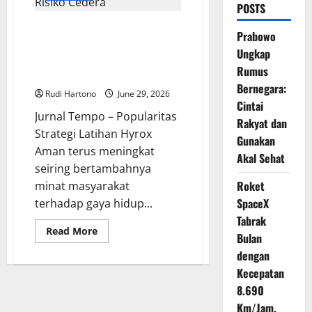
POSTS
Olahraga Hyrox Semakin
Prabowo
Digemari, Ini Strategi Latihan
Ungkap
Aman agar Performa Maksimal
Rumus
Tanpa Risiko Cedera
Bernegara:
Rudi Hartono
June 29, 2026
Cintai
Jurnal Tempo – Popularitas
Rakyat dan
Strategi Latihan Hyrox
Gunakan
Aman terus meningkat
Akal Sehat
seiring bertambahnya
Roket
minat masyarakat
SpaceX
terhadap gaya hidup...
Tabrak
Read
Read More
Bulan
more
about
dengan
Olahraga
Hyrox
Kecepatan
Semakin
Digemari,
8.690
Ini
Km/Jam,
Strategi