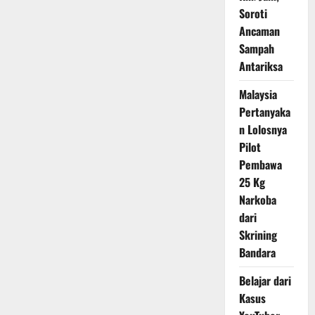
Latihan
Soroti
Aman
agar
Ancaman
Performa
Maksimal
Sampah
Tanpa
Antariksa
Risiko
Cedera
Malaysia
Pertanyaka
n Lolosnya
Pilot
Pembawa
25 Kg
Narkoba
dari
Skrining
Bandara
Belajar dari
Kasus