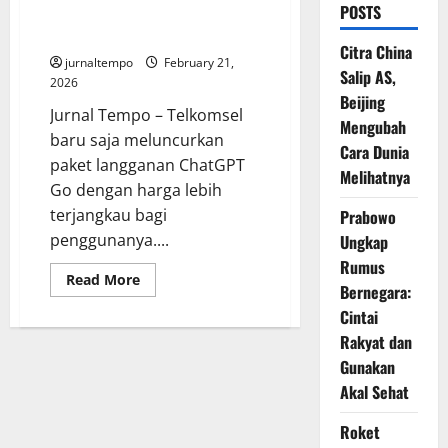
POSTS
Telkomsel Lebih Murah, Begini
Caranya
Citra China
jurnaltempo
February 21,
Salip AS,
2026
Beijing
Jurnal Tempo – Telkomsel
Mengubah
baru saja meluncurkan
Cara Dunia
paket langganan ChatGPT
Melihatnya
Go dengan harga lebih
terjangkau bagi
Prabowo
penggunanya....
Ungkap
Rumus
Read
Read More
Bernegara:
more
about
Cintai
Langganan
ChatGPT
Rakyat dan
Go
di
Gunakan
Telkomsel
Akal Sehat
Lebih
Murah,
Begini
Roket
Caranya