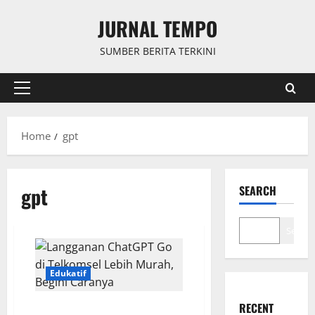
Skip
JURNAL TEMPO
to
content
SUMBER BERITA TERKINI
Primary
Menu
Home
gpt
gpt
SEARCH
Search
Edukatif
RECENT
Langganan ChatGPT Go di