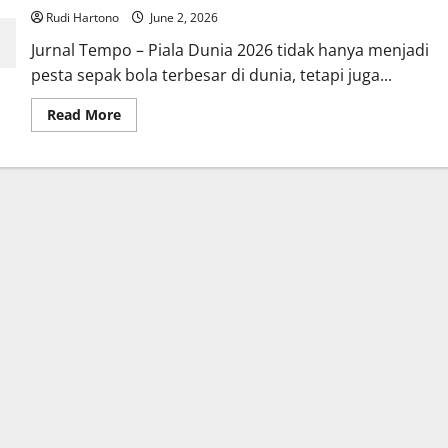
Rudi Hartono
June 2, 2026
Jurnal Tempo – Piala Dunia 2026 tidak hanya menjadi
pesta sepak bola terbesar di dunia, tetapi juga...
Read
Read More
more
about
Piala
Dunia
2026
Jadi
Angin
Segar
Ekonomi
AS,
Potensi
Tambahan
Rp
303
Triliun
Jadi
Sorotan