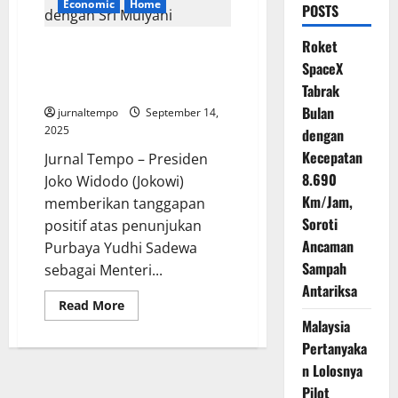
Economic
Home
POSTS
Roket
Jokowi Nilai Purbaya Yudhi
SpaceX
Sadewa Punya Mazhab Ekonomi
Berbeda dengan Sri Mulyani
Tabrak
Bulan
jurnaltempo
September 14,
2025
dengan
Kecepatan
Jurnal Tempo – Presiden
8.690
Joko Widodo (Jokowi)
Km/Jam,
memberikan tanggapan
Soroti
positif atas penunjukan
Ancaman
Purbaya Yudhi Sadewa
Sampah
sebagai Menteri...
Antariksa
Read
Read More
more
Malaysia
about
Jokowi
Pertanyaka
Nilai
Purbaya
n Lolosnya
Yudhi
Pilot
Sadewa