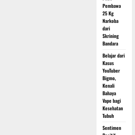
Punya
Pembawa
Mazhab
Ekonomi
25 Kg
Berbeda
dengan
Narkoba
Sri
Mulyani
dari
Skrining
Bandara
Belajar dari
Kasus
YouTuber
Bigmo,
Kenali
Bahaya
Vape bagi
Kesehatan
Tubuh
Sentimen