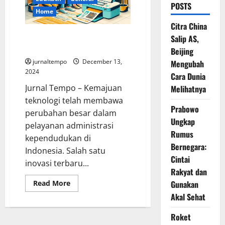
POSTS
Home
Citra China
Kartu Keluarga (KK) Sekarang
Salip AS,
Tinggal Cetak Tanpa Uang Kopi
Beijing
jurnaltempo
December 13,
Mengubah
2024
Cara Dunia
Jurnal Tempo – Kemajuan
Melihatnya
teknologi telah membawa
Prabowo
perubahan besar dalam
Ungkap
pelayanan administrasi
Rumus
kependudukan di
Bernegara:
Indonesia. Salah satu
Cintai
inovasi terbaru...
Rakyat dan
Read
Gunakan
Read More
more
Akal Sehat
about
Kartu
Keluarga
Roket
(KK)
Sekarang