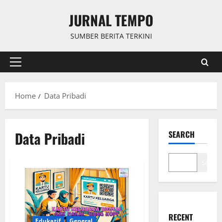
Skip
JURNAL TEMPO
to
content
SUMBER BERITA TERKINI
Primary
Menu
Home
Data Pribadi
Data Pribadi
SEARCH
Search
RECENT
Edukatif
General