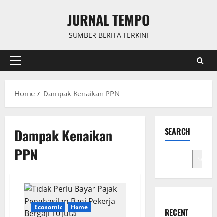
Skip
JURNAL TEMPO
to
content
SUMBER BERITA TERKINI
Primary
Menu
Home
Dampak Kenaikan PPN
Dampak Kenaikan
SEARCH
PPN
Search
Economic
Home
RECENT