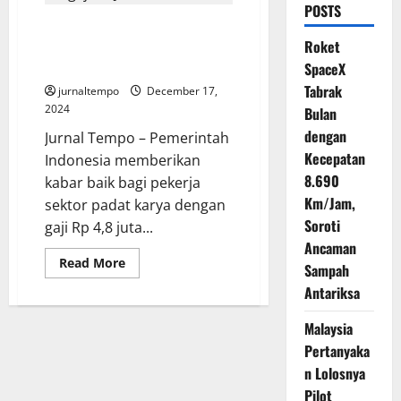
POSTS
Tidak Perlu Bayar Pajak
Roket
Penghasilan Bagi Pekerja
Bergaji 10 Juta
SpaceX
Tabrak
jurnaltempo
December 17,
2024
Bulan
dengan
Jurnal Tempo – Pemerintah
Kecepatan
Indonesia memberikan
8.690
kabar baik bagi pekerja
Km/Jam,
sektor padat karya dengan
Soroti
gaji Rp 4,8 juta...
Ancaman
Read
Read More
Sampah
more
about
Antariksa
Tidak
Perlu
Bayar
Malaysia
Pajak
Pertanyaka
Penghasilan
Bagi
n Lolosnya
Pekerja
Bergaji
Pilot
10