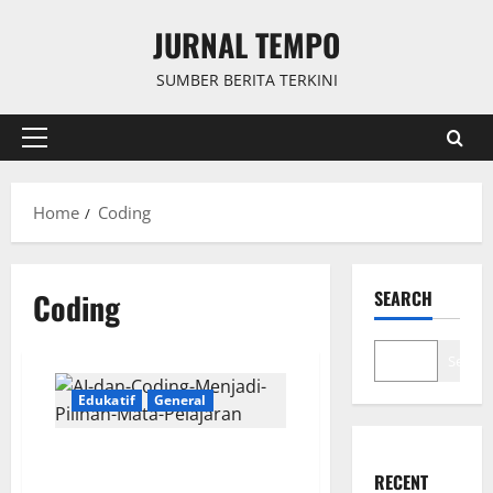
Skip
JURNAL TEMPO
to
content
SUMBER BERITA TERKINI
Primary
Menu
Home
Coding
Coding
SEARCH
Search
Edukatif
General
AI dan Coding: Menjadi Pilihan
Mata Pelajaran Tingkat SD-SMP
RECENT