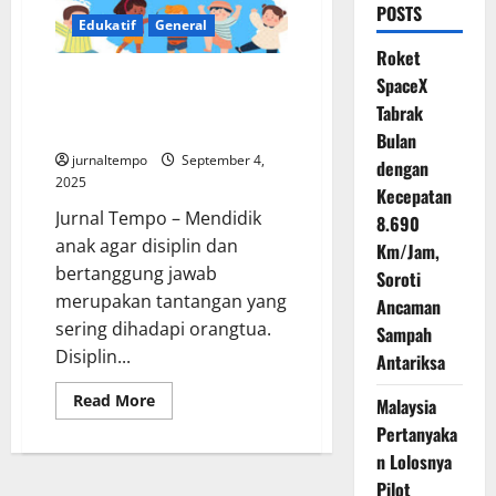
POSTS
Edukatif
General
Roket
Tips Mendidik Anak agar Disiplin
SpaceX
dan Mampu Bertanggung Jawab
Tabrak
atas Perbuatannya
Bulan
jurnaltempo
September 4,
dengan
2025
Kecepatan
Jurnal Tempo – Mendidik
8.690
anak agar disiplin dan
Km/Jam,
bertanggung jawab
Soroti
merupakan tantangan yang
Ancaman
sering dihadapi orangtua.
Sampah
Disiplin...
Antariksa
Read
Read More
Malaysia
more
about
Pertanyaka
Tips
n Lolosnya
Mendidik
Anak
Pilot
agar