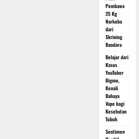
Disiplin
Pembawa
dan
Mampu
25 Kg
Bertanggung
Jawab
Narkoba
atas
dari
Perbuatannya
Skrining
Bandara
Belajar dari
Kasus
YouTuber
Bigmo,
Kenali
Bahaya
Vape bagi
Kesehatan
Tubuh
Sentimen