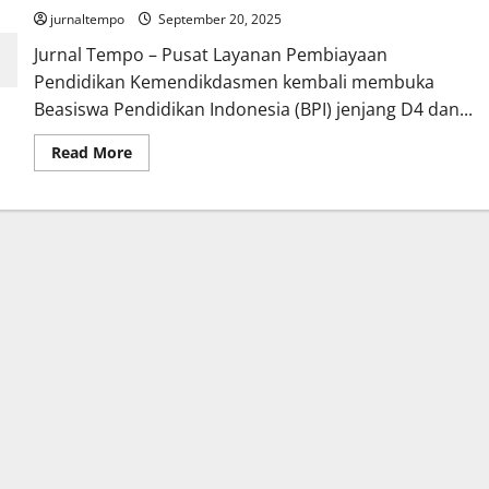
jurnaltempo
September 20, 2025
Jurnal Tempo – Pusat Layanan Pembiayaan
Pendidikan Kemendikdasmen kembali membuka
Beasiswa Pendidikan Indonesia (BPI) jenjang D4 dan...
Read
Read More
more
about
Beasiswa
Kuliah
Gratis
D4-
S1
Tahun
2025
untuk
Guru
dan
Calon
Guru
Resmi
Dibuka