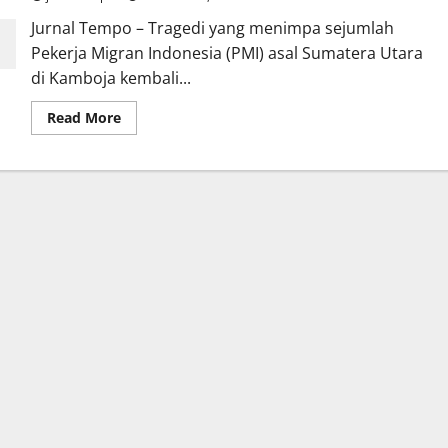
Jurnal Tempo – Tragedi yang menimpa sejumlah
Pekerja Migran Indonesia (PMI) asal Sumatera Utara
di Kamboja kembali...
Read
Read More
more
about
PMI
Sumatera
Utara
Jadi
Korban
Penipuan
di
Kamboja