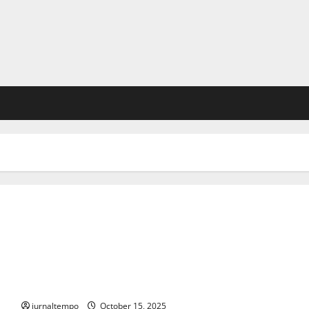
PMI Sumatera Utara Jadi Korban Penipuan di Kamboja
jurnaltempo
October 15, 2025