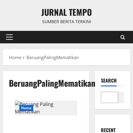
Skip
JURNAL TEMPO
to
content
SUMBER BERITA TERKINI
Primary
Menu
Home
BeruangPalingMematikan
BeruangPalingMematikan
SEARCH
Search
Home
Jenis Beruang Paling
Mematikan: Fakta dan Kisah
RECENT