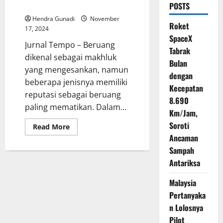
Menegangkan
POSTS
Hendra Gunadi
November
Roket
17, 2024
SpaceX
Jurnal Tempo – Beruang
Tabrak
dikenal sebagai makhluk
Bulan
yang mengesankan, namun
dengan
beberapa jenisnya memiliki
Kecepatan
reputasi sebagai beruang
8.690
paling mematikan. Dalam...
Km/Jam,
Soroti
Read
Read More
more
Ancaman
about
Jenis
Sampah
Beruang
Paling
Antariksa
Mematikan:
Fakta
Malaysia
dan
Kisah
Pertanyaka
Menegangkan
n Lolosnya
Pilot