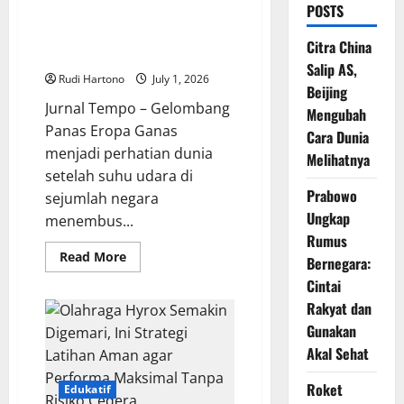
POSTS
Ganasnya Gelombang Panas
Eropa, Jalan Meleleh dan Korban
Citra China
Jiwa Terus Bertambah
Salip AS,
Rudi Hartono
July 1, 2026
Beijing
Jurnal Tempo – Gelombang
Mengubah
Panas Eropa Ganas
Cara Dunia
menjadi perhatian dunia
Melihatnya
setelah suhu udara di
Prabowo
sejumlah negara
Ungkap
menembus...
Rumus
Read
Read More
Bernegara:
more
about
Cintai
Ganasnya
Gelombang
Rakyat dan
Panas
Gunakan
Eropa,
Jalan
Akal Sehat
Meleleh
dan
Korban
Roket
Edukatif
Jiwa