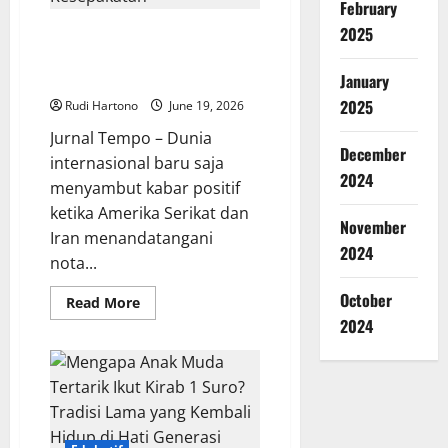
Simak
February
Pergerakan
Antam,
2025
Baru Meneken Perdamaian, AS
Pegadaian,
Kembali Ancam Iran Jika
dan
Hartadinata
Langgar Kesepakatan
January
Abadi
2025
Rudi Hartono
June 19, 2026
Jurnal Tempo – Dunia
December
internasional baru saja
2024
menyambut kabar positif
ketika Amerika Serikat dan
November
Iran menandatangani
2024
nota...
October
Read
Read More
more
2024
about
Baru
Meneken
Perdamaian,
AS
Kembali
Ancam
Iran
Jika