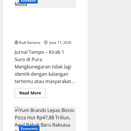
Edukatif
Langgar
Kesepakatan
Mengapa Anak Muda Tertarik
Ikut Kirab 1 Suro? Tradisi Lama
yang Kembali Hidup di Hati
Generasi Muda
Rudi Hartono
June 17, 2026
Jurnal Tempo – Kirab 1
Suro di Pura
Mangkunegaran tidak lagi
identik dengan kalangan
tertentu atau masyarakat...
Read
Read More
more
about
Mengapa
Anak
Muda
Tertarik
Ikut
Kirab
Economic
1