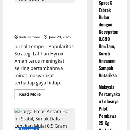
Terus
SpaceX
Bertambah
Tabrak
Olahraga Hyrox Semakin
Digemari, Ini Strategi Latihan
Bulan
Aman agar Performa Maksimal
dengan
Tanpa Risiko Cedera
Kecepatan
Rudi Hartono
June 29, 2026
8.690
Km/Jam,
Jurnal Tempo – Popularitas
Soroti
Strategi Latihan Hyrox
Ancaman
Aman terus meningkat
Sampah
seiring bertambahnya
Antariksa
minat masyarakat
terhadap gaya hidup...
Malaysia
Pertanyaka
Read
Read More
more
n Lolosnya
about
Olahraga
Pilot
Hyrox
Semakin
Pembawa
Digemari,
Ini
25 Kg
Strategi
Economic