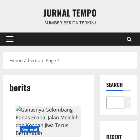
Skip
JURNAL TEMPO
to
content
SUMBER BERITA TERKINI
Primary
Menu
Home
berita
Page 4
berita
SEARCH
Search
General
RECENT