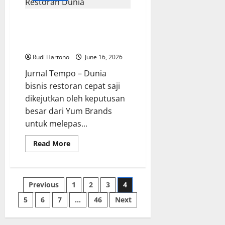
Suro?
Tradisi
Lama
Yum Brands Lepas Bisnis Pizza
yang
Hut Rp47,88 Triliun, Awal Babak
Kembali
Hidup
Baru Raksasa Restoran Dunia
di
Hati
Rudi Hartono
June 16, 2026
Generasi
Muda
Jurnal Tempo – Dunia
bisnis restoran cepat saji
dikejutkan oleh keputusan
besar dari Yum Brands
untuk melepas...
Read
Read More
more
about
Yum
Brands
Lepas
Posts
Previous
1
2
3
4
Bisnis
Pizza
Hut
5
6
7
…
46
Next
pagination
Rp47,88
Triliun,
Awal