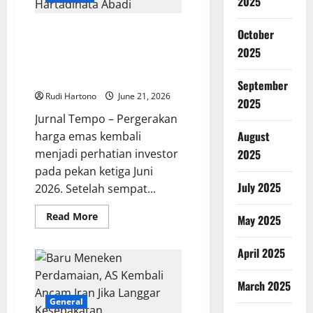
2025
di
Era
Kompetisi
Harga Emas 24 Karat Hari Ini
October
Modern
Turun, Simak Pergerakan
2025
Antam, Pegadaian, dan
Hartadinata Abadi
September
Rudi Hartono
June 21, 2026
2025
Jurnal Tempo – Pergerakan
August
harga emas kembali
menjadi perhatian investor
2025
pada pekan ketiga Juni
July 2025
2026. Setelah sempat...
Read
Read More
May 2025
more
about
Harga
April 2025
Emas
24
Karat
Hari
March 2025
Ini
General
Turun,