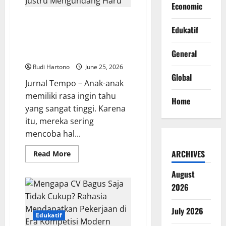
Daftar
Economic
Lengkap
Mulai
Bocah 5 Tahun Tak Sengaja
0,5
Edukatif
Bakar Puluhan Ponsel, Sikap
Gram
hingga
Sang Ayah Justru Mengundang
1
Haru
Kilogram
General
Rudi Hartono
June 25, 2026
Global
Jurnal Tempo – Anak-anak
memiliki rasa ingin tahu
Home
yang sangat tinggi. Karena
itu, mereka sering
mencoba hal...
ARCHIVES
Read
Read More
more
about
August
Bocah
5
2026
Tahun
Tak
Sengaja
Bakar
July 2026
Edukatif
Puluhan
Ponsel,