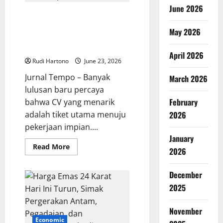
Sikap
June 2026
Sang
Mengapa CV Bagus Saja Tidak
Ayah
Cukup? Rahasia Mendapatkan
Justru
May 2026
Mengundang
Pekerjaan di Era Kompetisi
Haru
Modern
April 2026
Rudi Hartono
June 23, 2026
Jurnal Tempo – Banyak
March 2026
lulusan baru percaya
February
bahwa CV yang menarik
adalah tiket utama menuju
2026
pekerjaan impian....
January
Read
Read More
2026
more
about
Mengapa
December
CV
Bagus
2025
Saja
Tidak
Cukup?
Rahasia
November
Mendapatkan
Economic
Pekerjaan