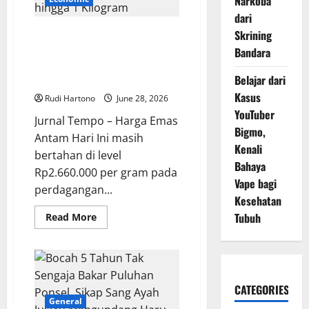
Narkoba
Latihan
Aman
dari
agar
Performa
Harga Emas Antam Hari Ini
Skrining
Maksimal
Stabil, Simak Daftar Lengkap
Tanpa
Bandara
Risiko
Mulai 0,5 Gram hingga 1
Cedera
Kilogram
Belajar dari
Kasus
Rudi Hartono
June 28, 2026
YouTuber
Jurnal Tempo – Harga Emas
Bigmo,
Antam Hari Ini masih
Kenali
bertahan di level
Bahaya
Rp2.660.000 per gram pada
Vape bagi
perdagangan...
Kesehatan
Read
Tubuh
Read More
more
about
Harga
Emas
Antam
Hari
Ini
CATEGORIES
Stabil,
General
Simak