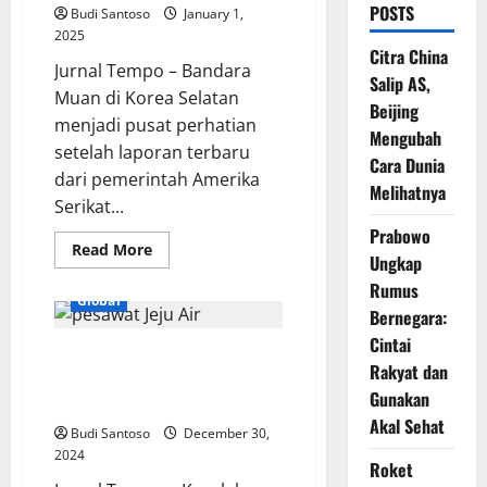
POSTS
Budi Santoso
January 1,
2025
Citra China
Jurnal Tempo – Bandara
Salip AS,
Muan di Korea Selatan
Beijing
menjadi pusat perhatian
Mengubah
setelah laporan terbaru
Cara Dunia
dari pemerintah Amerika
Melihatnya
Serikat...
Prabowo
Read
Read More
Ungkap
more
about
Rumus
AS
Global
Ungkap
Bernegara:
Fakta
Terkini
Cintai
Fakta di Balik Kecelakaan
tentang
Rakyat dan
Tanggul
Pesawat Jeju Air dengan 28
Beton
Gunakan
Bandara
Korban Jiwa
Muan
Akal Sehat
Budi Santoso
December 30,
2024
Roket