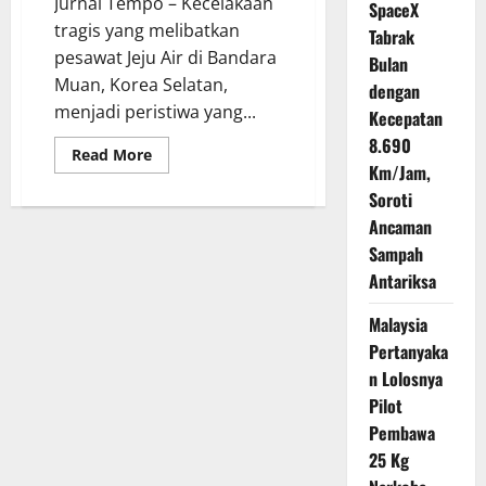
Jurnal Tempo – Kecelakaan
SpaceX
tragis yang melibatkan
Tabrak
pesawat Jeju Air di Bandara
Bulan
Muan, Korea Selatan,
dengan
menjadi peristiwa yang...
Kecepatan
8.690
Read
Read More
more
Km/Jam,
about
Soroti
Fakta
di
Ancaman
Balik
Kecelakaan
Sampah
Pesawat
Jeju
Antariksa
Air
dengan
28
Malaysia
Korban
Pertanyaka
Jiwa
n Lolosnya
Pilot
Pembawa
25 Kg