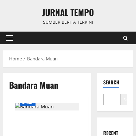
Skip
JURNAL TEMPO
to
content
SUMBER BERITA TERKINI
Primary
Menu
Home
Bandara Muan
Bandara Muan
SEARCH
Search
Global
AS Ungkap Fakta Terkini
tentang Tanggul Beton Bandara
Muan
RECENT