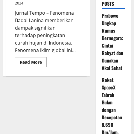
POSTS
2024
Jurnal Tempo – Fenomena
Prabowo
Badai Lanina memberikan
Ungkap
dampak signifikan
Rumus
terhadap peningkatan
Bernegara:
curah hujan di Indonesia.
Cintai
Fenomena iklim global ini...
Rakyat dan
Gunakan
Read
Read More
more
Akal Sehat
about
Badai
Lanina
Roket
Berdampak
SpaceX
Pada
Curah
Tabrak
Hujan
Tinggi
Bulan
Indonesia
dengan
Kecepatan
8.690
Km/Jam,