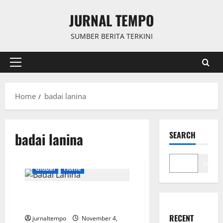
Skip
JURNAL TEMPO
to
content
SUMBER BERITA TERKINI
Primary
Menu
Home
badai lanina
badai lanina
SEARCH
Search
Global
Home
Badai Lanina Berdampak Pada
Curah Hujan Tinggi Indonesia
RECENT
jurnaltempo
November 4,