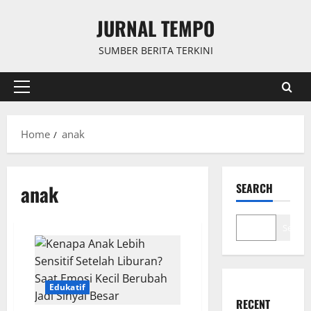
Skip
JURNAL TEMPO
to
content
SUMBER BERITA TERKINI
Primary
Menu
Home
anak
anak
SEARCH
Search
Edukatif
RECENT