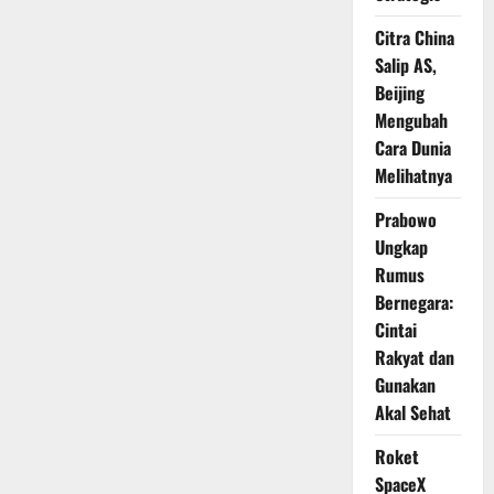
Kecil
Berubah
Citra China
Jadi
Sinyal
Salip AS,
Besar
Beijing
Mengubah
Cara Dunia
Melihatnya
Prabowo
Ungkap
Rumus
Bernegara:
Cintai
Rakyat dan
Gunakan
Akal Sehat
Roket
SpaceX