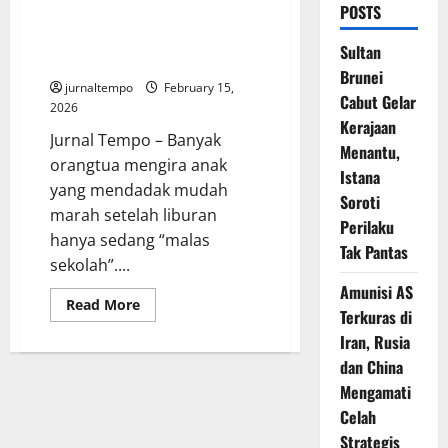
POSTS
Kenapa Anak Lebih Sensitif
Setelah Liburan? Saat Emosi
Sultan
Kecil Berubah Jadi Sinyal Besar
Brunei
jurnaltempo
February 15,
Cabut Gelar
2026
Kerajaan
Jurnal Tempo – Banyak
Menantu,
orangtua mengira anak
Istana
yang mendadak mudah
Soroti
marah setelah liburan
Perilaku
hanya sedang “malas
Tak Pantas
sekolah”....
Amunisi AS
Read
Read More
Terkuras di
more
about
Iran, Rusia
Kenapa
Anak
dan China
Lebih
Sensitif
Mengamati
Setelah
Celah
Liburan?
Saat
Strategis
Emosi