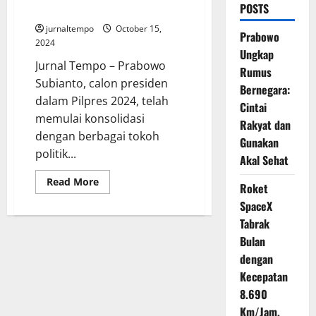
POSTS
Dipanggil Prabowo Subianto
jurnaltempo
October 15,
Prabowo
2024
Ungkap
Jurnal Tempo – Prabowo
Rumus
Subianto, calon presiden
Bernegara:
dalam Pilpres 2024, telah
Cintai
memulai konsolidasi
Rakyat dan
dengan berbagai tokoh
Gunakan
politik...
Akal Sehat
Read
Read More
Roket
more
about
SpaceX
9
Menteri
Tabrak
Ekonomi
Bulan
Jokowi
yang
dengan
Dipanggil
Prabowo
Kecepatan
Subianto
8.690
Km/Jam,