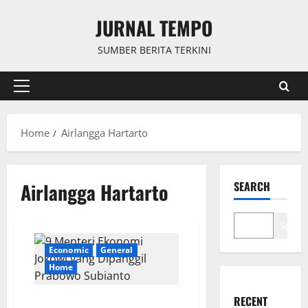
Skip
JURNAL TEMPO
to
content
SUMBER BERITA TERKINI
Primary
Menu
Home
Airlangga Hartarto
Airlangga Hartarto
SEARCH
Search
Economic
General
Home
RECENT
9 Menteri Ekonomi Jokowi yang