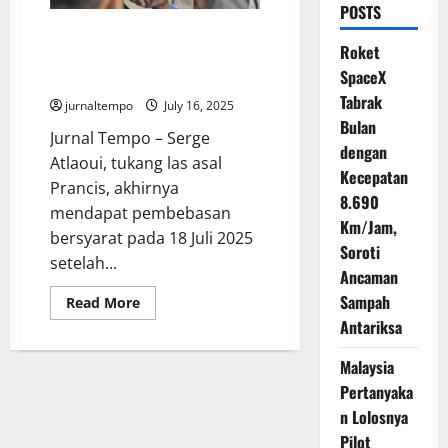
POSTS
Serge Atlaoui Bebas Bersyarat
Roket
Setelah Hampir 20 Tahun di
SpaceX
Indonesia
Tabrak
jurnaltempo
July 16, 2025
Bulan
Jurnal Tempo – Serge
dengan
Atlaoui, tukang las asal
Kecepatan
Prancis, akhirnya
8.690
mendapat pembebasan
Km/Jam,
bersyarat pada 18 Juli 2025
Soroti
setelah...
Ancaman
Sampah
Read
Read More
more
Antariksa
about
Serge
Atlaoui
Malaysia
Bebas
Bersyarat
Pertanyaka
Setelah
Hampir
n Lolosnya
20
Pilot
Tahun