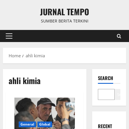
Skip
JURNAL TEMPO
to
content
SUMBER BERITA TERKINI
Primary
Menu
Home
ahli kimia
ahli kimia
SEARCH
Search
General
Global
RECENT