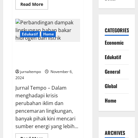
Read
Read More
more
about
Danantara
:
Lembaga
CATEGORIES
Baru
Untuk
Edukatif
Home
Pengelolaan
Economic
Investasi
Negara
Bahan Bakar Hidrogen Ramah
Lingkungan Dibandingkan
Edukatif
Listrik
General
jurnaltempo
November 6,
2024
Global
Jurnal Tempo – Dalam
menghadapi krisis
Home
perubahan iklim dan
pencemaran lingkungan,
banyak pihak kini mencari
sumber energi yang lebih...
ARCHIVES