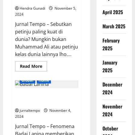
Mematikan
Hendra Gunadi
November 5,
April 2025
2024
Jurnal Tempo – Sebutkan
March 2025
petinju paling kuat di
dunia? Mungkin bukan
February
Muhammad Ali atau petinju
2025
kelas dunia lainnya lho....
January
Read
Read More
2025
more
about
Hati-
Global
Home
Hati!
December
Inilah
9
2024
Badai Lanina Berdampak Pada
Hewan
dengan
Curah Hujan Tinggi Indonesia
Pukulan
November
dan
jurnaltempo
November 4,
Tendangan
2024
Mematikan
2024
Jurnal Tempo – Fenomena
October
Badai Lanina memberikan