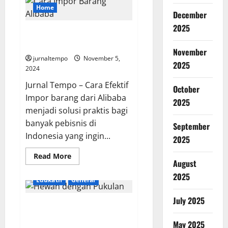
Merawat
Home
Anjing
December
untuk
2025
Pemula
Cara Impor Barang Alibaba
untuk Dijual di Indonesia
November
jurnaltempo
November 5,
2025
2024
Jurnal Tempo – Cara Efektif
October
Impor barang dari Alibaba
2025
menjadi solusi praktis bagi
banyak pebisnis di
September
Indonesia yang ingin...
2025
Read
Read More
August
more
about
2025
Cara
Edukatif
General
Impor
Barang
Alibaba
July 2025
Hati-Hati! Inilah 9 Hewan
untuk
Dijual
dengan Pukulan dan Tendangan
di
May 2025
Indonesia