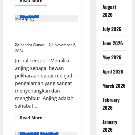
Read
Read More
more
August
about
Bahan
2026
Edukatif
Bakar
Hidrogen
Ramah
July 2026
Panduan Mudah Merawat Anjing
Lingkungan
Dibandingkan
untuk Pemula
Listrik
June 2026
Hendra Gunadi
November 6,
2024
May 2026
Jurnal Tempo – Memiliki
anjing sebagai hewan
April 2026
peliharaan dapat menjadi
pengalaman yang sangat
March 2026
menyenangkan dan
menghibur. Anjing adalah
February
sahabat...
2026
Read
Read More
January
more
about
2026
Panduan
Edukatif
General
Mudah