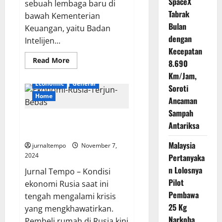
SpaceX
sebuah lembaga baru di
Tabrak
bawah Kementerian
Bulan
Keuangan, yaitu Badan
dengan
Intelijen...
Kecepatan
Read
Read More
8.690
more
about
Km/Jam,
Prabowo
Economic
General
Soroti
Bentuk
Badan
Home
Ancaman
Intelijen
Keuangan,
Sampah
Sri
Ekonomi Rusia Terjun Bebas
Mulyani
Antariksa
Ditunjuk
Buat Warga Marah pada Kremlin
Sebagai
Komandan
Malaysia
jurnaltempo
November 7,
2024
Pertanyaka
n Lolosnya
Jurnal Tempo – Kondisi
Pilot
ekonomi Rusia saat ini
Pembawa
tengah mengalami krisis
25 Kg
yang mengkhawatirkan.
Narkoba
Pembeli rumah di Rusia kini