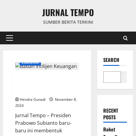
Skip
JURNAL TEMPO
to
content
SUMBER BERITA TERKINI
Primary
Menu
SEARCH
Economic
Prabowo Bentuk Badan Intelijen
Search
Keuangan, Sri Mulyani Ditunjuk
Sebagai Komandan
Hendra Gunadi
November 8,
2024
RECENT
Jurnal Tempo – Presiden
POSTS
Prabowo Subianto baru-
Roket
baru ini membentuk