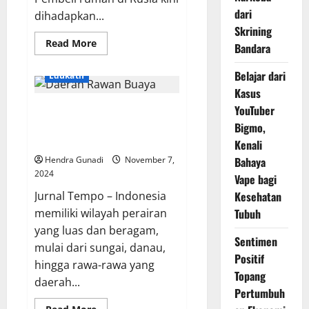
dari
dihadapkan...
Skrining
Read
Read More
Bandara
more
about
Ekonomi
Belajar dari
Edukatif
Rusia
Terjun
Kasus
Bebas
YouTuber
Cara Mudah Mengetahui Daerah
Buat
Warga
Rawan Buaya, Jangan Sampai
Bigmo,
Marah
pada
Jadi Korban!
Kenali
Kremlin
Hendra Gunadi
November 7,
Bahaya
2024
Vape bagi
Jurnal Tempo – Indonesia
Kesehatan
memiliki wilayah perairan
Tubuh
yang luas dan beragam,
Sentimen
mulai dari sungai, danau,
Positif
hingga rawa-rawa yang
Topang
daerah...
Pertumbuh
Read