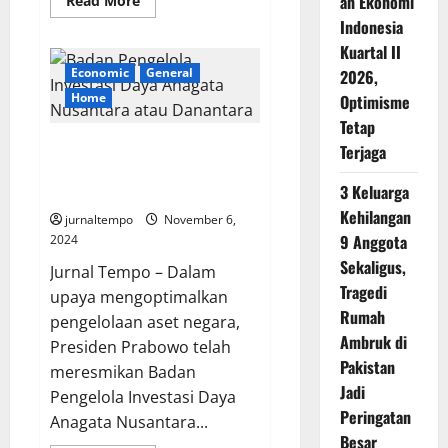
an Ekonomi
Read More
more
Indonesia
about
Cara
Kuartal II
Mudah
Mengetahui
Economic
General
2026,
Daerah
Rawan
Home
Optimisme
Buaya,
Tetap
Jangan
Sampai
Danantara : Lembaga Baru
Terjaga
Jadi
Korban!
Untuk Pengelolaan Investasi
3 Keluarga
Negara
Kehilangan
jurnaltempo
November 6,
9 Anggota
2024
Sekaligus,
Jurnal Tempo – Dalam
Tragedi
upaya mengoptimalkan
Rumah
pengelolaan aset negara,
Ambruk di
Presiden Prabowo telah
Pakistan
meresmikan Badan
Jadi
Pengelola Investasi Daya
Peringatan
Anagata Nusantara...
Besar