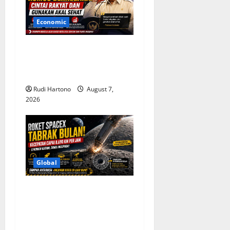
Economic
Prabowo Ungkap Rumus
Bernegara: Cintai Rakyat
dan Gunakan Akal Sehat
Rudi Hartono
August 7,
2026
Global
Roket SpaceX Tabrak Bulan
dengan Kecepatan 8.690
Km/Jam, Soroti Ancaman
Sampah Antariksa