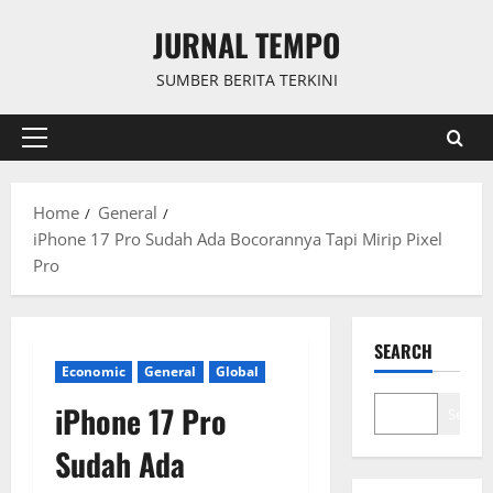
Skip
JURNAL TEMPO
to
content
SUMBER BERITA TERKINI
Primary
Menu
Home
General
iPhone 17 Pro Sudah Ada Bocorannya Tapi Mirip Pixel
Pro
SEARCH
Economic
General
Global
iPhone 17 Pro
Search
Sudah Ada