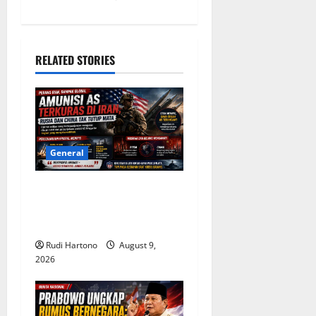
n
a
RELATED STORIES
v
i
g
General
a
Amunisi AS Terkuras di Iran,
t
Rusia dan China Mengamati
Celah Strategis
i
Rudi Hartono
August 9,
o
2026
n