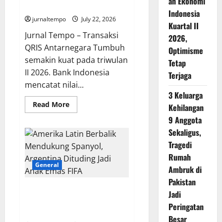
an Ekonomi
Pertumbuhan
Indonesia
jurnaltempo
July 22, 2026
Kuartal II
Jurnal Tempo – Transaksi
2026,
QRIS Antarnegara Tumbuh
Optimisme
semakin kuat pada triwulan
Tetap
II 2026. Bank Indonesia
Terjaga
mencatat nilai...
3 Keluarga
Read
Read More
Kehilangan
more
about
9 Anggota
Transaksi
Sekaligus,
QRIS
Antarnegara
Tragedi
Tembus
Rp1,52
Rumah
Triliun,
General
Wisatawan
Ambruk di
Asing
Dorong
Pakistan
Pertumbuhan
Amerika Latin Berbalik
Jadi
Mendukung Spanyol, Argentina
Peringatan
Dituding Jadi Anak Emas FIFA
Besar