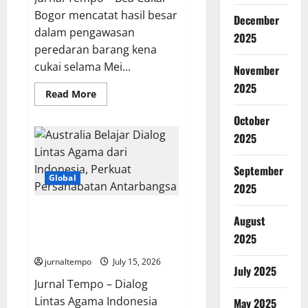
Bogor mencatat hasil besar
December
dalam pengawasan
2025
peredaran barang kena
cukai selama Mei...
November
2025
Read
Read More
more
about
October
Bea
Cukai
2025
Bogor
Selamatkan
Rp4,5
September
Miliar
Global
dari
2025
Peredaran
Jutaan
Rokok
Australia Belajar Dialog Lintas
Ilegal
August
Agama dari Indonesia, Perkuat
2025
Persahabatan Antarbangsa
jurnaltempo
July 15, 2026
July 2025
Jurnal Tempo – Dialog
Lintas Agama Indonesia
May 2025