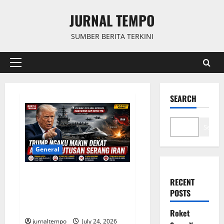
Skip
JURNAL TEMPO
to
content
SUMBER BERITA TERKINI
Primary
Menu
SEARCH
Search
General
Trump Semakin Dekat Putuskan
RECENT
Serangan Besar ke Iran, Timur
POSTS
Tengah Kembali Dibayangi
Ancaman Konflik
Roket
jurnaltempo
July 24, 2026