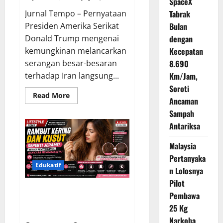
SpaceX
Jurnal Tempo – Pernyataan
Tabrak
Presiden Amerika Serikat
Bulan
Donald Trump mengenai
dengan
kemungkinan melancarkan
Kecepatan
serangan besar-besaran
8.690
terhadap Iran langsung...
Km/Jam,
Soroti
Read
Read More
Ancaman
more
about
Sampah
Trump
Semakin
Antariksa
Dekat
Putuskan
Serangan
Malaysia
Besar
Pertanyaka
ke
Iran,
Edukatif
n Lolosnya
Timur
Tengah
Pilot
Kembali
Rambut Kering dan Kusut
Dibayangi
Pembawa
Ancaman
seperti Jerami, Kenali Penyebab
Konflik
25 Kg
serta Cara Mengatasinya
Narkoba