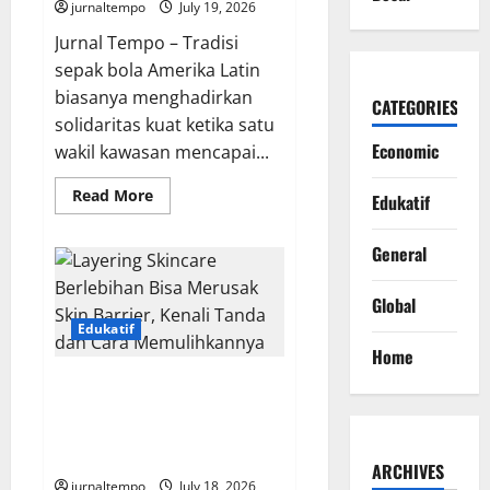
jurnaltempo
July 19, 2026
Jurnal Tempo – Tradisi
sepak bola Amerika Latin
biasanya menghadirkan
CATEGORIES
solidaritas kuat ketika satu
Economic
wakil kawasan mencapai...
Read
Read More
Edukatif
more
about
Amerika
General
Latin
Berbalik
Mendukung
Spanyol,
Global
Argentina
Edukatif
Dituding
Jadi
Home
Anak
Emas
Layering Skincare Berlebihan
FIFA
Bisa Merusak Skin Barrier,
Kenali Tanda dan Cara
Memulihkannya
ARCHIVES
jurnaltempo
July 18, 2026