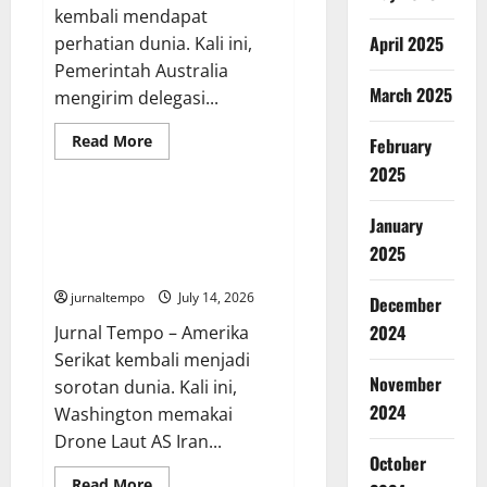
kembali mendapat
April 2025
perhatian dunia. Kali ini,
Pemerintah Australia
March 2025
mengirim delegasi...
Read
Read More
February
more
General
about
2025
Australia
Belajar
Dialog
Taktik Baru Amerika Serikat
January
Lintas
Gunakan Drone Laut AI untuk
Agama
2025
dari
Menggempur Iran
Indonesia,
Perkuat
jurnaltempo
July 14, 2026
December
Persahabatan
Antarbangsa
2024
Jurnal Tempo – Amerika
Serikat kembali menjadi
November
sorotan dunia. Kali ini,
2024
Washington memakai
Drone Laut AS Iran...
October
Read
Read More