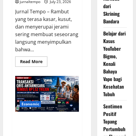
jurnaltempo
July 23, 2026
dari
Jurnal Tempo – Rambut
Skrining
yang terasa kasar, kusut,
Bandara
dan menyerupai jerami
Belajar dari
sering membuat seseorang
Kasus
langsung menyimpulkan
YouTuber
bahwa...
Bigmo,
Read
Read More
Kenali
more
about
Bahaya
Rambut
Kering
Vape bagi
dan
Kesehatan
Kusut
seperti
Tubuh
Jerami,
Kenali
Penyebab
Economic
Sentimen
serta
Cara
Positif
Mengatasinya
Transaksi QRIS Antarnegara
Topang
Tembus Rp1,52 Triliun,
Pertumbuh
Wisatawan Asing Dorong