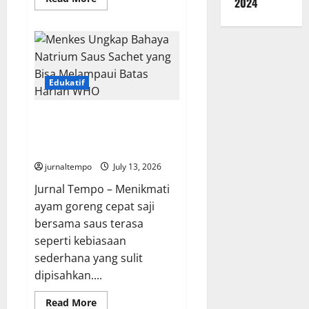
2024
more
about
Taktik
Baru
Amerika
Serikat
Gunakan
Drone
Edukatif
Laut
AI
untuk
Menggempur
Menkes Ungkap Bahaya Natrium
Iran
Saus Sachet yang Bisa
Melampaui Batas Harian WHO
jurnaltempo
July 13, 2026
Jurnal Tempo – Menikmati
ayam goreng cepat saji
bersama saus terasa
seperti kebiasaan
sederhana yang sulit
dipisahkan....
Read
Read More