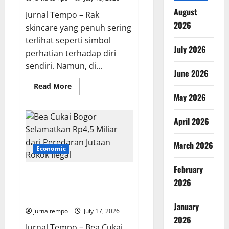
August
Jurnal Tempo – Rak
2026
skincare yang penuh sering
terlihat seperti simbol
July 2026
perhatian terhadap diri
sendiri. Namun, di...
June 2026
Read
Read More
more
May 2026
about
Layering
Skincare
April 2026
Berlebihan
Bisa
Merusak
Skin
March 2026
Economic
Barrier,
Kenali
Tanda
February
dan
Bea Cukai Bogor Selamatkan
Cara
2026
Rp4,5 Miliar dari Peredaran
Memulihkannya
Jutaan Rokok Ilegal
January
jurnaltempo
July 17, 2026
2026
Jurnal Tempo – Bea Cukai