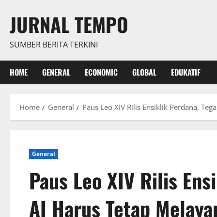
Skip
JURNAL TEMPO
to
content
SUMBER BERITA TERKINI
HOME
GENERAL
ECONOMIC
GLOBAL
EDUKATIF
Home
General
Paus Leo XIV Rilis Ensiklik Perdana, Te
General
Paus Leo XIV Rilis Ens
AI Harus Tetap Melaya