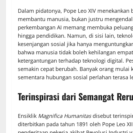
Dalam pidatonya, Pope Leo XIV menekankan b
membantu manusia, bukan justru mengendal
perkembangan AI memang membuka peluang be
hingga pendidikan. Namun, di sisi lain, tekn
kesenjangan sosial jika hanya menguntungkan
bahwa manusia tidak boleh kehilangan empati, 
ketergantungan terhadap teknologi digital. Pe
semakin cepat berubah. Banyak orang mulai k
sementara hubungan sosial perlahan terasa le
Terinspirasi dari Semangat Re
Ensiklik
Magnifica Humanitas
disebut terinsp
diterbitkan pada tahun 1891 oleh Pope Leo XIII
penderitaan pekerja akibat Revolusi Industri 