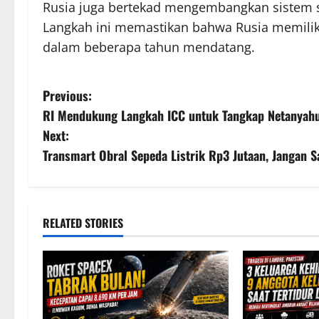
Rusia juga bertekad mengembangkan sistem s
Langkah ini memastikan bahwa Rusia memiliki 
dalam beberapa tahun mendatang.
P
Previous:
RI Mendukung Langkah ICC untuk Tangkap Netanyahu d
o
Next:
s
Transmart Obral Sepeda Listrik Rp3 Jutaan, Jangan 
t
n
RELATED STORIES
a
v
i