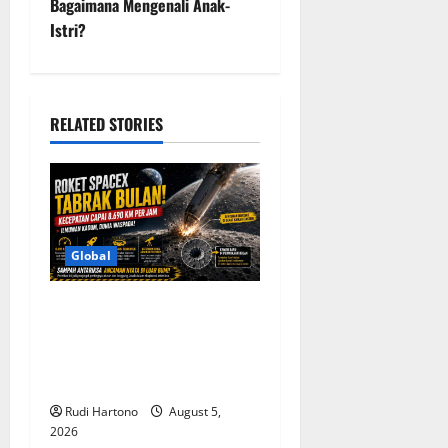
Bagaimana Mengenali Anak-
n
Istri?
a
v
RELATED STORIES
i
g
a
Global
t
Roket SpaceX Tabrak Bulan
i
dengan Kecepatan 8.690
o
Km/Jam, Soroti Ancaman
Sampah Antariksa
n
Rudi Hartono
August 5,
2026