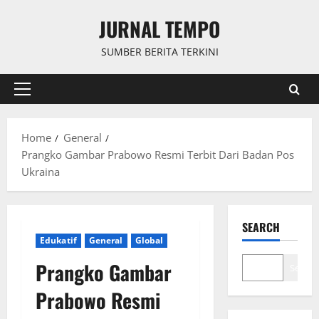
Skip
JURNAL TEMPO
to
content
SUMBER BERITA TERKINI
Primary
Menu
Home
General
Prangko Gambar Prabowo Resmi Terbit Dari Badan Pos
Ukraina
SEARCH
Edukatif
General
Global
Prangko Gambar
Search
Prabowo Resmi