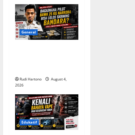
General
Malaysia Pertanyakan
Lolosnya Pilot Pembawa 25
Kg Narkoba dari Skrining
Bandara
Rudi Hartono
August 4,
2026
Edukatif