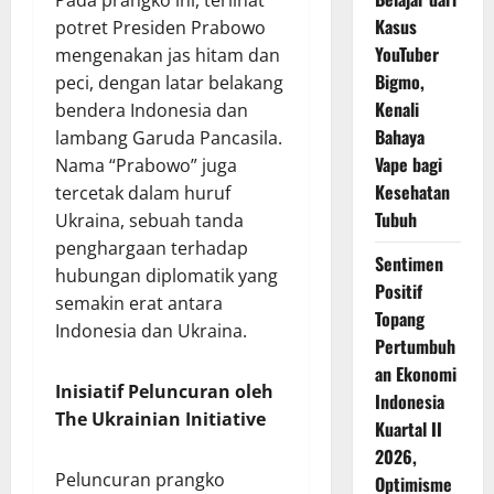
Pada prangko ini, terlihat
Kasus
potret Presiden Prabowo
YouTuber
mengenakan jas hitam dan
Bigmo,
peci, dengan latar belakang
Kenali
bendera Indonesia dan
Bahaya
lambang Garuda Pancasila.
Vape bagi
Nama “Prabowo” juga
Kesehatan
tercetak dalam huruf
Tubuh
Ukraina, sebuah tanda
penghargaan terhadap
Sentimen
hubungan diplomatik yang
Positif
semakin erat antara
Topang
Indonesia dan Ukraina.
Pertumbuh
an Ekonomi
Inisiatif Peluncuran oleh
Indonesia
The Ukrainian Initiative
Kuartal II
2026,
Peluncuran prangko
Optimisme