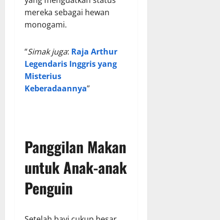
yang menguatkan status
mereka sebagai hewan
monogami.
“
Simak juga
:
Raja Arthur
Legendaris Inggris yang
Misterius
Keberadaannya
”
Panggilan Makan
untuk Anak-anak
Penguin
Setelah bayi cukup besar