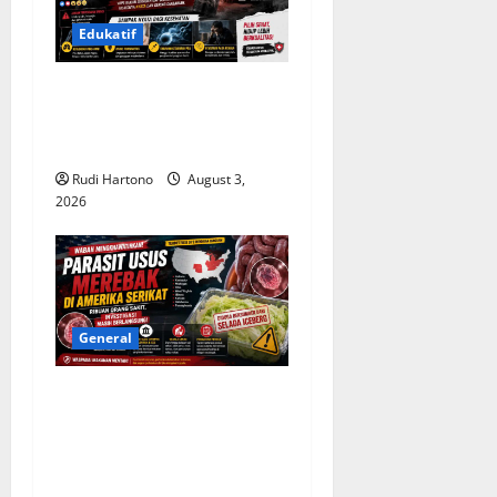
Edukatif
Belajar dari Kasus YouTuber
Bigmo, Kenali Bahaya Vape
bagi Kesehatan Tubuh
Rudi Hartono
August 3,
2026
General
Wabah Parasit Usus
Merebak di Amerika Serikat,
Ribuan Kasus Diselidiki
Otoritas Kesehatan