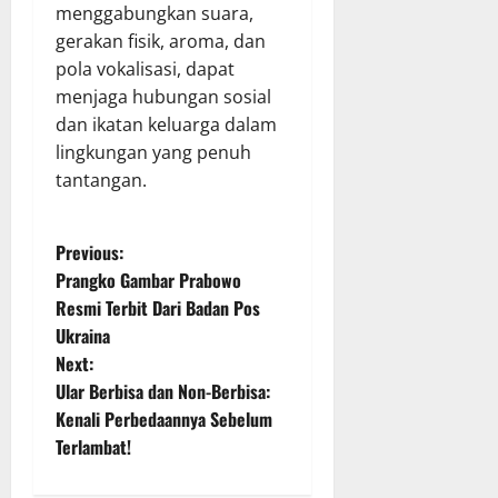
menggabungkan suara,
gerakan fisik, aroma, dan
pola vokalisasi, dapat
menjaga hubungan sosial
dan ikatan keluarga dalam
lingkungan yang penuh
tantangan.
P
Previous:
Prangko Gambar Prabowo
o
Resmi Terbit Dari Badan Pos
Ukraina
s
Next:
t
Ular Berbisa dan Non-Berbisa:
Kenali Perbedaannya Sebelum
n
Terlambat!
a