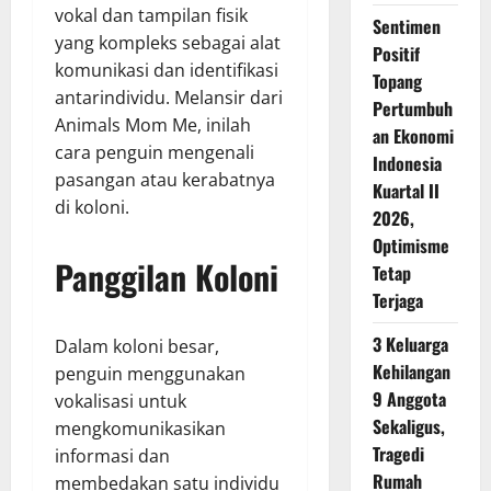
vokal dan tampilan fisik
Sentimen
yang kompleks sebagai alat
Positif
komunikasi dan identifikasi
Topang
antarindividu. Melansir dari
Pertumbuh
Animals Mom Me, inilah
an Ekonomi
cara penguin mengenali
Indonesia
pasangan atau kerabatnya
Kuartal II
di koloni.
2026,
Optimisme
Panggilan Koloni
Tetap
Terjaga
3 Keluarga
Dalam koloni besar,
Kehilangan
penguin menggunakan
9 Anggota
vokalisasi untuk
Sekaligus,
mengkomunikasikan
Tragedi
informasi dan
Rumah
membedakan satu individu