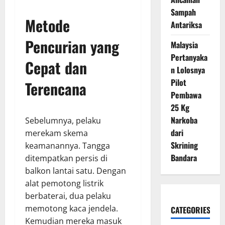
Sampah
Metode
Antariksa
Pencurian yang
Malaysia
Pertanyaka
Cepat dan
n Lolosnya
Pilot
Terencana
Pembawa
25 Kg
Narkoba
Sebelumnya, pelaku
dari
merekam skema
Skrining
keamanannya. Tangga
Bandara
ditempatkan persis di
balkon lantai satu. Dengan
alat pemotong listrik
berbaterai, dua pelaku
memotong kaca jendela.
CATEGORIES
Kemudian mereka masuk