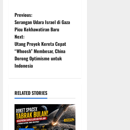
P
Previous:
Serangan Udara Israel di Gaza
o
Picu Kekhawatiran Baru
Next:
s
Utang Proyek Kereta Cepat
t
“Whoosh” Membesar, China
Dorong Optimisme untuk
n
Indonesia
a
v
RELATED STORIES
i
g
a