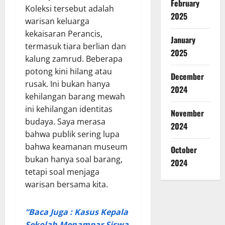
February
Koleksi tersebut adalah
2025
warisan keluarga
kekaisaran Perancis,
January
termasuk tiara berlian dan
2025
kalung zamrud. Beberapa
potong kini hilang atau
December
rusak. Ini bukan hanya
2024
kehilangan barang mewah
ini kehilangan identitas
November
budaya. Saya merasa
2024
bahwa publik sering lupa
bahwa keamanan museum
October
bukan hanya soal barang,
2024
tetapi soal menjaga
warisan bersama kita.
“Baca Juga : Kasus Kepala
Sekolah Menampar Siswa