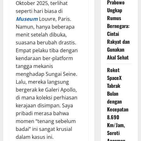
Prabowo
Oktober 2025, terlihat
Ungkap
seperti hari biasa di
Rumus
Museum
Louvre, Paris.
Bernegara:
Namun, hanya beberapa
Cintai
menit setelah dibuka,
Rakyat dan
suasana berubah drastis.
Gunakan
Empat pelaku tiba dengan
Akal Sehat
kendaraan ber‑platform
tangga mekanis
Roket
menghadap Sungai Seine.
SpaceX
Lalu, mereka langsung
Tabrak
bergerak ke Galeri Apollo,
Bulan
di mana koleksi perhiasan
dengan
kerajaan disimpan. Saya
Kecepatan
pribadi merasa bahwa
8.690
momen “tenang sebelum
Km/Jam,
badai” ini sangat krusial
Soroti
dalam kasus ini.
Ancaman