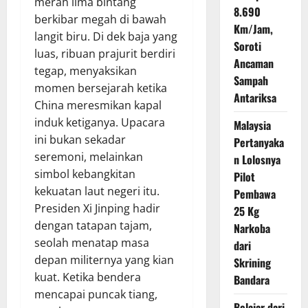
merah lima bintang
8.690
berkibar megah di bawah
Km/Jam,
langit biru. Di dek baja yang
Soroti
luas, ribuan prajurit berdiri
Ancaman
tegap, menyaksikan
Sampah
momen bersejarah ketika
Antariksa
China meresmikan kapal
induk ketiganya. Upacara
Malaysia
ini bukan sekadar
Pertanyaka
seremoni, melainkan
n Lolosnya
simbol kebangkitan
Pilot
kekuatan laut negeri itu.
Pembawa
Presiden Xi Jinping hadir
25 Kg
dengan tatapan tajam,
Narkoba
seolah menatap masa
dari
depan militernya yang kian
Skrining
kuat. Ketika bendera
Bandara
mencapai puncak tiang,
Belajar dari