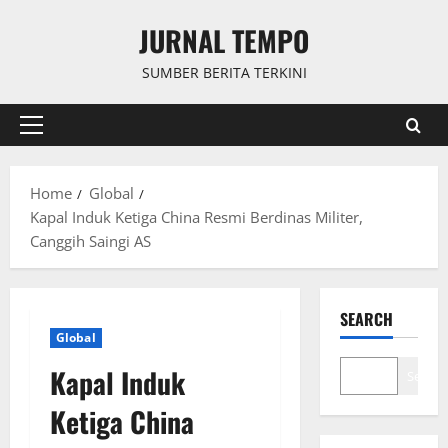
Skip
JURNAL TEMPO
to
content
SUMBER BERITA TERKINI
Primary
Menu
Home
Global
Kapal Induk Ketiga China Resmi Berdinas Militer,
Canggih Saingi AS
SEARCH
Global
Kapal Induk
Search
Ketiga China