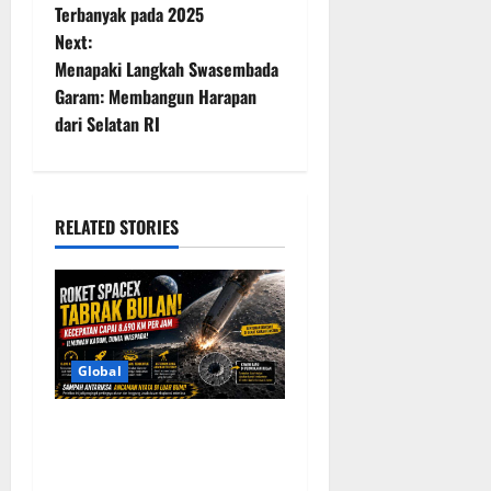
Terbanyak pada 2025
s
Next:
t
Menapaki Langkah Swasembada
Garam: Membangun Harapan
n
dari Selatan RI
a
v
RELATED STORIES
i
g
a
Global
t
Roket SpaceX Tabrak Bulan
i
dengan Kecepatan 8.690
Km/Jam, Soroti Ancaman