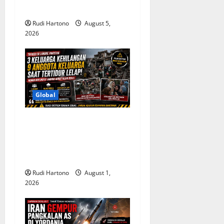
o
Sampah Antariksa
n
Rudi Hartono
August 5,
2026
Global
3 Keluarga Kehilangan 9
Anggota Sekaligus, Tragedi
Rumah Ambruk di Pakistan
Jadi Peringatan Besar
Rudi Hartono
August 1,
2026