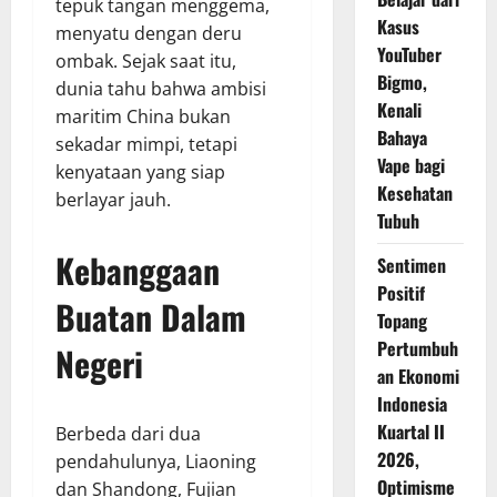
tepuk tangan menggema,
Kasus
menyatu dengan deru
YouTuber
ombak. Sejak saat itu,
Bigmo,
dunia tahu bahwa ambisi
Kenali
maritim China bukan
Bahaya
sekadar mimpi, tetapi
Vape bagi
kenyataan yang siap
Kesehatan
berlayar jauh.
Tubuh
Kebanggaan
Sentimen
Positif
Buatan Dalam
Topang
Pertumbuh
Negeri
an Ekonomi
Indonesia
Kuartal II
Berbeda dari dua
2026,
pendahulunya, Liaoning
Optimisme
dan Shandong, Fujian