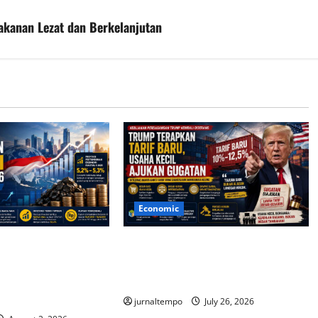
kanan Lezat dan Berkelanjutan
Economic
tif Topang
Trump Terapkan Tarif Baru, Usaha
Ekonomi Indonesia
Kecil Mengajukan Gugatan ke
6, Optimisme Tetap
Pengadilan
jurnaltempo
July 26, 2026