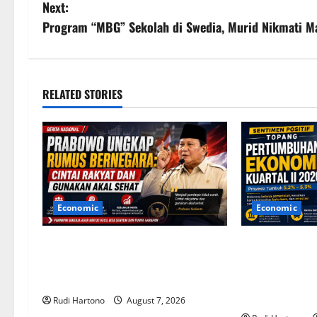
o
Next:
s
Program “MBG” Sekolah di Swedia, Murid Nikmati Ma
t
n
RELATED STORIES
a
v
i
g
Economic
Economic
a
Prabowo Ungkap Rumus
Sentimen Posi
t
Bernegara: Cintai Rakyat dan
Pertumbuhan 
Gunakan Akal Sehat
Kuartal II 202
i
Terjaga
Rudi Hartono
August 7, 2026