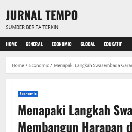
Skip
JURNAL TEMPO
to
content
SUMBER BERITA TERKINI
HOME
GENERAL
ECONOMIC
GLOBAL
EDUKATIF
Home
Economic
Menapaki Langkah Swasembada Garam
Economic
Menapaki Langkah Sw
Membangun Harapan da