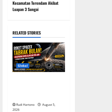
Kecamatan Terendam Akibat
n
Luapan 3 Sungai
a
v
RELATED STORIES
i
g
a
Global
t
Roket SpaceX Tabrak Bulan
i
dengan Kecepatan 8.690
o
Km/Jam, Soroti Ancaman
Sampah Antariksa
n
Rudi Hartono
August 5,
2026