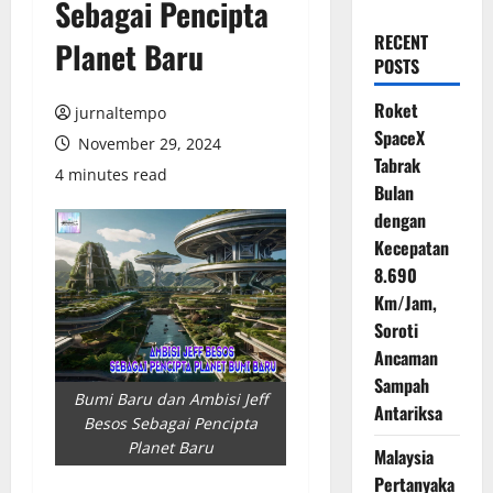
Sebagai Pencipta
RECENT
Planet Baru
POSTS
Roket
jurnaltempo
SpaceX
November 29, 2024
Tabrak
4 minutes read
Bulan
dengan
Kecepatan
8.690
Km/Jam,
Soroti
Ancaman
Sampah
Bumi Baru dan Ambisi Jeff
Antariksa
Besos Sebagai Pencipta
Planet Baru
Malaysia
Pertanyaka