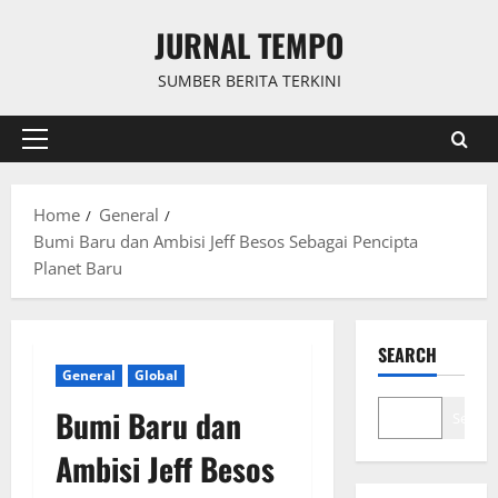
Skip
JURNAL TEMPO
to
content
SUMBER BERITA TERKINI
Primary
Menu
Home
General
Bumi Baru dan Ambisi Jeff Besos Sebagai Pencipta
Planet Baru
SEARCH
General
Global
Bumi Baru dan
Search
Ambisi Jeff Besos