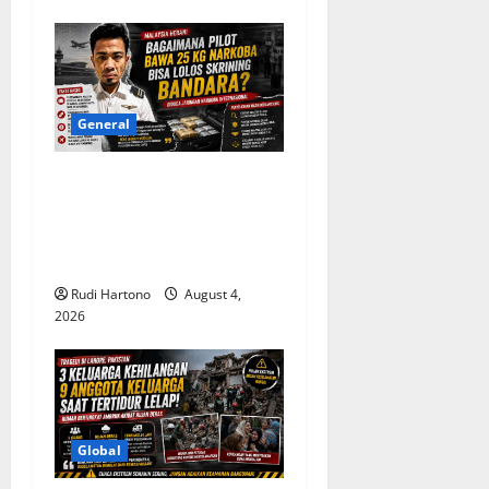
General
Malaysia Pertanyakan
Lolosnya Pilot Pembawa 25
Kg Narkoba dari Skrining
Bandara
Rudi Hartono
August 4,
2026
Global