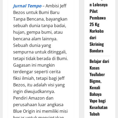
n Lolosnya
Jurnal Tempo
– Ambisi Jeff
Pilot
Bezos untuk Bumi Baru
Pembawa
Tanpa Bencana, bayangkan
25 Kg
sebuah dunia tanpa badai,
Narkoba
hujan, gempa bumi, atau
dari
bencana alam lainnya.
Skrining
Sebuah dunia yang
Bandara
sempurna untuk ditinggali,
tetapi tidak berada di Bumi.
Belajar dari
Gagasan ini mungkin
Kasus
terdengar seperti cerita
YouTuber
fiksi ilmiah, tetapi bagi Jeff
Bigmo,
Bezos, itu adalah visi yang
Kenali
ingin diwujudkannya.
Bahaya
Pendiri Amazon dan
Vape bagi
perusahaan luar angkasa
Kesehatan
Blue Origin ini memiliki misi
Tubuh
besar untuk menciptakan