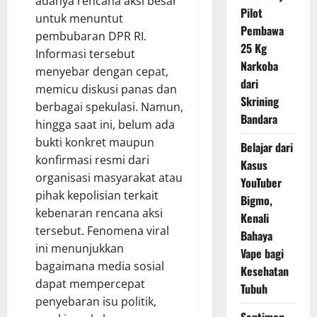
adanya rencana aksi besar
Pilot
untuk menuntut
Pembawa
pembubaran DPR RI.
25 Kg
Informasi tersebut
Narkoba
menyebar dengan cepat,
dari
memicu diskusi panas dan
Skrining
berbagai spekulasi. Namun,
Bandara
hingga saat ini, belum ada
bukti konkret maupun
Belajar dari
konfirmasi resmi dari
Kasus
organisasi masyarakat atau
YouTuber
pihak kepolisian terkait
Bigmo,
kebenaran rencana aksi
Kenali
tersebut. Fenomena viral
Bahaya
ini menunjukkan
Vape bagi
bagaimana media sosial
Kesehatan
dapat mempercepat
Tubuh
penyebaran isu politik,