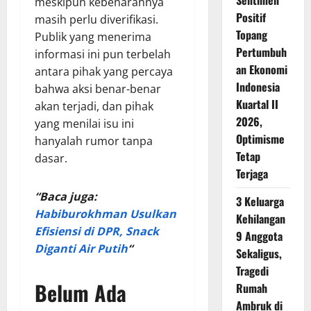
Sentimen
meskipun kebenarannya
Positif
masih perlu diverifikasi.
Topang
Publik yang menerima
Pertumbuh
informasi ini pun terbelah
an Ekonomi
antara pihak yang percaya
Indonesia
bahwa aksi benar-benar
Kuartal II
akan terjadi, dan pihak
2026,
yang menilai isu ini
Optimisme
hanyalah rumor tanpa
Tetap
dasar.
Terjaga
“Baca juga:
3 Keluarga
Habiburokhman Usulkan
Kehilangan
Efisiensi di DPR, Snack
9 Anggota
Diganti Air Putih
“
Sekaligus,
Tragedi
Belum Ada
Rumah
Ambruk di