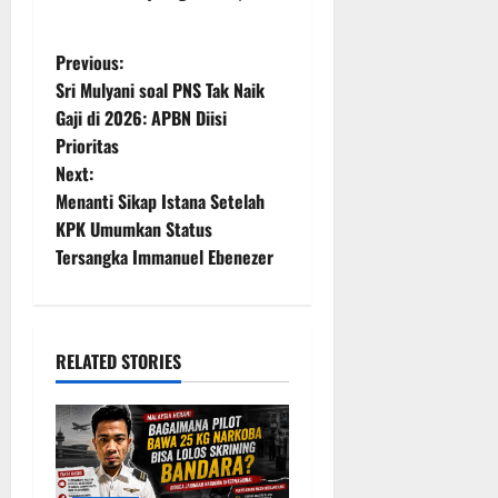
P
Previous:
Sri Mulyani soal PNS Tak Naik
o
Gaji di 2026: APBN Diisi
Prioritas
s
Next:
t
Menanti Sikap Istana Setelah
KPK Umumkan Status
n
Tersangka Immanuel Ebenezer
a
v
RELATED STORIES
i
g
a