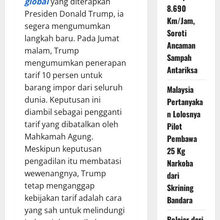
global
yang diterapkan
8.690
Presiden Donald Trump, ia
Km/Jam,
segera mengumumkan
Soroti
langkah baru. Pada Jumat
Ancaman
malam, Trump
Sampah
mengumumkan penerapan
Antariksa
tarif 10 persen untuk
barang impor dari seluruh
Malaysia
dunia. Keputusan ini
Pertanyaka
diambil sebagai pengganti
n Lolosnya
tarif yang dibatalkan oleh
Pilot
Mahkamah Agung.
Pembawa
Meskipun keputusan
25 Kg
pengadilan itu membatasi
Narkoba
wewenangnya, Trump
dari
tetap menganggap
Skrining
kebijakan tarif adalah cara
Bandara
yang sah untuk melindungi
Belajar dari