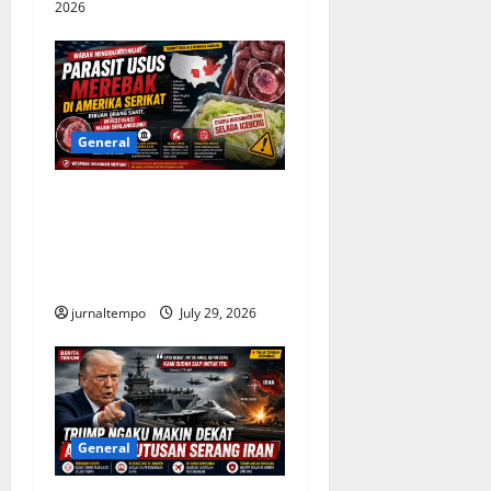
2026
General
Wabah Parasit Usus
Merebak di Amerika Serikat,
Ribuan Kasus Diselidiki
Otoritas Kesehatan
jurnaltempo
July 29, 2026
General