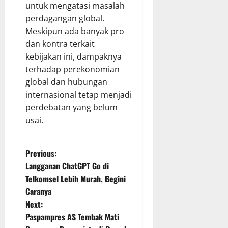
untuk mengatasi masalah
perdagangan global.
Meskipun ada banyak pro
dan kontra terkait
kebijakan ini, dampaknya
terhadap perekonomian
global dan hubungan
internasional tetap menjadi
perdebatan yang belum
usai.
P
Previous:
Langganan ChatGPT Go di
o
Telkomsel Lebih Murah, Begini
Caranya
s
Next:
t
Paspampres AS Tembak Mati