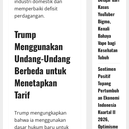
industri domestik dan
Kasus
memperbaiki defisit
YouTuber
perdagangan.
Bigmo,
Kenali
Trump
Bahaya
Vape bagi
Menggunakan
Kesehatan
Undang-Undang
Tubuh
Berbeda untuk
Sentimen
Positif
Menetapkan
Topang
Pertumbuh
Tarif
an Ekonomi
Indonesia
Kuartal II
Trump mengungkapkan
2026,
bahwa ia menggunakan
Optimisme
dasar hukum baru untuk