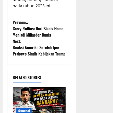
pada tahun 2025 ini.
P
Previous:
Garry Rollins: Dari Bisnis Hama
o
Menjadi Miliarder Dunia
Next:
s
Reaksi Amerika Setelah Ipar
t
Prabowo Sindir Kebijakan Trump
n
a
RELATED STORIES
v
i
g
General