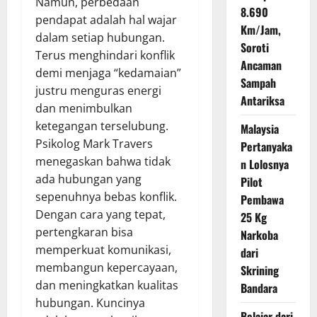
Namun, perbedaan
8.690
pendapat adalah hal wajar
Km/Jam,
dalam setiap hubungan.
Soroti
Terus menghindari konflik
Ancaman
demi menjaga “kedamaian”
Sampah
justru menguras energi
Antariksa
dan menimbulkan
ketegangan terselubung.
Malaysia
Psikolog Mark Travers
Pertanyaka
menegaskan bahwa tidak
n Lolosnya
ada hubungan yang
Pilot
sepenuhnya bebas konflik.
Pembawa
Dengan cara yang tepat,
25 Kg
pertengkaran bisa
Narkoba
memperkuat komunikasi,
dari
membangun kepercayaan,
Skrining
dan meningkatkan kualitas
Bandara
hubungan. Kuncinya
Belajar dari