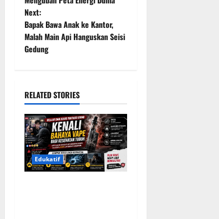
Mengubah Peta Energi Dunia
s
Next:
t
Bapak Bawa Anak ke Kantor,
Malah Main Api Hanguskan Seisi
n
Gedung
a
v
RELATED STORIES
i
g
a
Edukatif
t
Belajar dari Kasus YouTuber
i
Bigmo, Kenali Bahaya Vape
o
bagi Kesehatan Tubuh