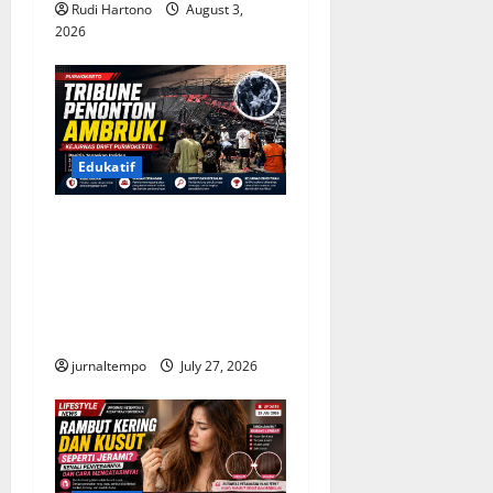
Rudi Hartono
August 3,
n
2026
Edukatif
Tribune Penonton Ambruk
di Kejurnas Drift
Purwokerto, Panitia Janjikan
Evaluasi Menyeluruh demi
Keselamatan
jurnaltempo
July 27, 2026