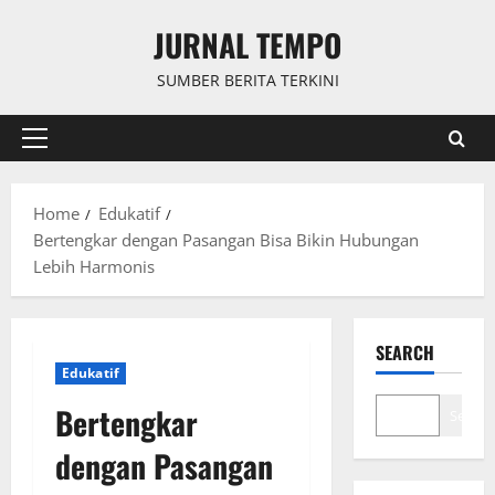
Skip
JURNAL TEMPO
to
content
SUMBER BERITA TERKINI
Primary
Menu
Home
Edukatif
Bertengkar dengan Pasangan Bisa Bikin Hubungan
Lebih Harmonis
SEARCH
Edukatif
Bertengkar
Search
dengan Pasangan