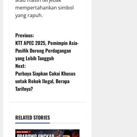
atau masih terjebak
mempertahankan simbol
yang rapuh.
P
Previous:
KTT APEC 2025, Pemimpin Asia-
o
Pasifik Dorong Perdagangan
yang Lebih Tangguh
s
Next:
t
Purbaya Siapkan Cukai Khusus
untuk Rokok Ilegal, Berapa
n
Tarifnya?
a
v
RELATED STORIES
i