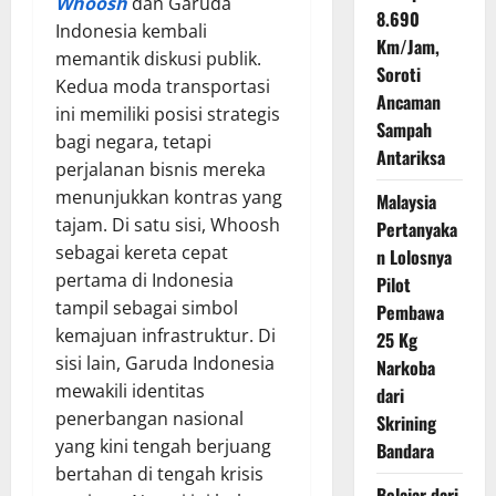
Whoosh
dan Garuda
8.690
Indonesia kembali
Km/Jam,
memantik diskusi publik.
Soroti
Kedua moda transportasi
Ancaman
ini memiliki posisi strategis
Sampah
bagi negara, tetapi
Antariksa
perjalanan bisnis mereka
menunjukkan kontras yang
Malaysia
tajam. Di satu sisi, Whoosh
Pertanyaka
sebagai kereta cepat
n Lolosnya
pertama di Indonesia
Pilot
tampil sebagai simbol
Pembawa
kemajuan infrastruktur. Di
25 Kg
sisi lain, Garuda Indonesia
Narkoba
mewakili identitas
dari
penerbangan nasional
Skrining
yang kini tengah berjuang
Bandara
bertahan di tengah krisis
Belajar dari