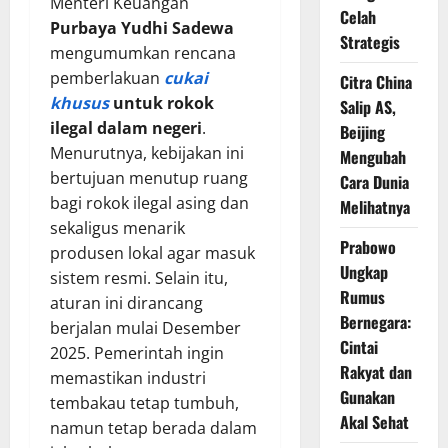
Menteri Keuangan
Celah
Purbaya Yudhi Sadewa
Strategis
mengumumkan rencana
pemberlakuan
cukai
Citra China
khusus
untuk rokok
Salip AS,
ilegal dalam negeri
.
Beijing
Menurutnya, kebijakan ini
Mengubah
bertujuan menutup ruang
Cara Dunia
bagi rokok ilegal asing dan
Melihatnya
sekaligus menarik
Prabowo
produsen lokal agar masuk
Ungkap
sistem resmi. Selain itu,
Rumus
aturan ini dirancang
Bernegara:
berjalan mulai Desember
Cintai
2025. Pemerintah ingin
Rakyat dan
memastikan industri
Gunakan
tembakau tetap tumbuh,
Akal Sehat
namun tetap berada dalam