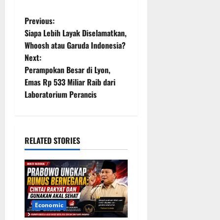
P
Previous:
Siapa Lebih Layak Diselamatkan,
o
Whoosh atau Garuda Indonesia?
Next:
s
Perampokan Besar di Lyon,
t
Emas Rp 533 Miliar Raib dari
Laboratorium Perancis
n
a
RELATED STORIES
v
i
g
a
Economic