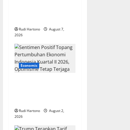
t
Prabowo Ungkap Rumus
Bernegara: Cintai Rakyat
i
dan Gunakan Akal Sehat
o
Rudi Hartono
August 7,
2026
n
Economic
Sentimen Positif Topang
Pertumbuhan Ekonomi
Indonesia Kuartal II 2026,
Optimisme Tetap Terjaga
Rudi Hartono
August 2,
2026