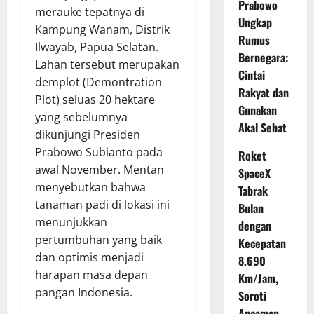
Prabowo
merauke tepatnya di
Ungkap
Kampung Wanam, Distrik
Rumus
Ilwayab, Papua Selatan.
Bernegara:
Lahan tersebut merupakan
Cintai
demplot (Demontration
Rakyat dan
Plot) seluas 20 hektare
Gunakan
yang sebelumnya
Akal Sehat
dikunjungi Presiden
Prabowo Subianto pada
Roket
awal November. Mentan
SpaceX
menyebutkan bahwa
Tabrak
tanaman padi di lokasi ini
Bulan
menunjukkan
dengan
pertumbuhan yang baik
Kecepatan
dan optimis menjadi
8.690
harapan masa depan
Km/Jam,
pangan Indonesia.
Soroti
Ancaman