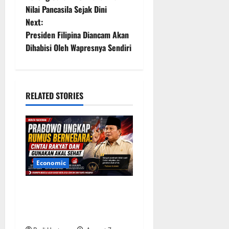
Nilai Pancasila Sejak Dini
s
Next:
t
Presiden Filipina Diancam Akan
Dihabisi Oleh Wapresnya Sendiri
n
a
RELATED STORIES
v
i
g
a
Economic
t
Prabowo Ungkap Rumus
Bernegara: Cintai Rakyat
i
dan Gunakan Akal Sehat