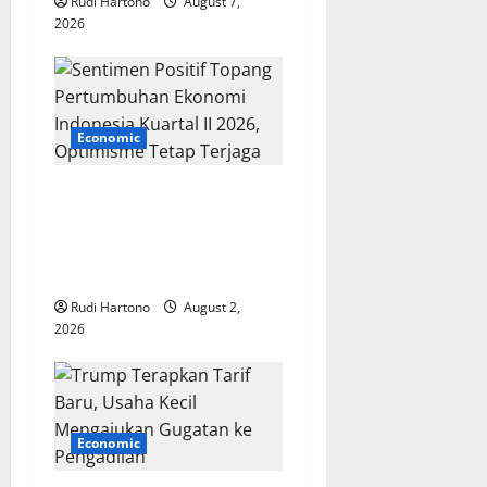
o
Rudi Hartono
August 7,
2026
n
Economic
Sentimen Positif Topang
Pertumbuhan Ekonomi
Indonesia Kuartal II 2026,
Optimisme Tetap Terjaga
Rudi Hartono
August 2,
2026
Economic