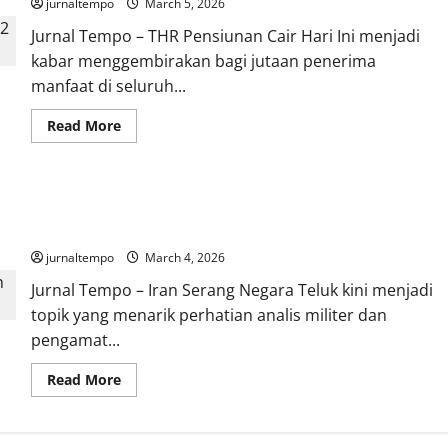
jurnaltempo
March 5, 2026
di
Tengah
Jurnal Tempo – THR Pensiunan Cair Hari Ini menjadi
Konflik,
Israel
kabar menggembirakan bagi jutaan penerima
Disebut
Pelaku
manfaat di seluruh...
Serangan
Read
Read More
more
about
THR
Pensiunan
Cair
Iran Temukan Kelemahan Negara Teluk, Serangan Drone Jadi
Hari
Ini,
Strategi Baru Perang
Kabar
Hangat
jurnaltempo
March 4, 2026
bagi
3,2
Jurnal Tempo – Iran Serang Negara Teluk kini menjadi
Juta
Penerima
topik yang menarik perhatian analis militer dan
Menjelang
Idul
pengamat...
Fitri
Read
Read More
more
about
Iran
Temukan