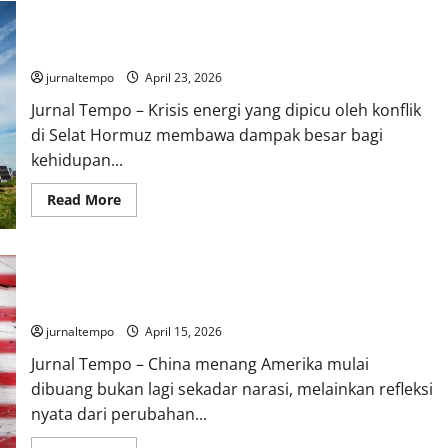
Sekadar
Gerbong
Krisis Energi Hormuz Picu Lonjakan Panel Surya, Warga Eropa
Terpisah:
Mewujudkan
Beralih ke Energi Mandiri
Transportasi
Umum
jurnaltempo
April 23, 2026
yang
Aman
Jurnal Tempo – Krisis energi yang dipicu oleh konflik
dan
Inklusif
di Selat Hormuz membawa dampak besar bagi
untuk
Semua
kehidupan...
Read
Read More
more
about
Krisis
Energi
Hormuz
China Menang, Amerika Mulai Dibuang: Pergeseran Besar
Picu
Lonjakan
Kekuatan di Asia Tenggara
Panel
Surya,
jurnaltempo
April 15, 2026
Warga
Eropa
Jurnal Tempo – China menang Amerika mulai
Beralih
ke
dibuang bukan lagi sekadar narasi, melainkan refleksi
Energi
Mandiri
nyata dari perubahan...