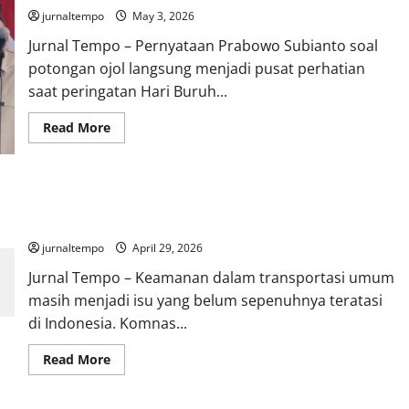
jurnaltempo
May 3, 2026
Jurnal Tempo – Pernyataan Prabowo Subianto soal
potongan ojol langsung menjadi pusat perhatian
saat peringatan Hari Buruh...
Read
Read More
more
about
Prabowo
Tegas:
Potongan
Bukan Sekadar Gerbong Terpisah: Mewujudkan Transportasi
Ojol
Harus
Umum yang Aman dan Inklusif untuk Semua
di
Bawah
jurnaltempo
April 29, 2026
10
Persen,
Jurnal Tempo – Keamanan dalam transportasi umum
Suara
Keadilan
masih menjadi isu yang belum sepenuhnya teratasi
dari
Lapangan
di Indonesia. Komnas...
Read
Read More
more
about
Bukan