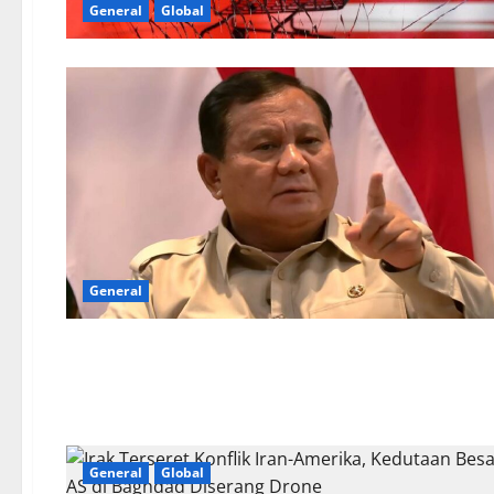
General
Global
General
General
Global