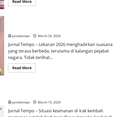
Read
Read More
more
about
China
Menang,
Amerika
Lebaran Tanpa Kemewahan: Ketika Pejabat Menahan Diri Demi
Mulai
Dibuang:
Empati dan Kepedulian Sosial
Pergeseran
Besar
jurnaltempo
March 24, 2026
Kekuatan
di
Jurnal Tempo – Lebaran 2026 menghadirkan suasana
Asia
Tenggara
yang terasa berbeda, terutama di kalangan pejabat
negara. Tidak terlihat...
Read
Read More
more
about
Lebaran
Tanpa
Kemewahan:
Irak Terseret Konflik Iran-Amerika, Kedutaan Besar AS di
Ketika
Pejabat
Baghdad Diserang Drone
Menahan
Diri
jurnaltempo
March 15, 2026
Demi
Empati
Jurnal Tempo – Situasi keamanan di Irak kembali
dan
Kepedulian