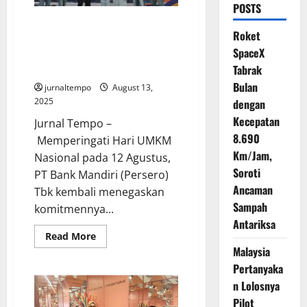
POSTS
Bank Mandiri Dorong UMKM
Roket
Naik Kelas Lewat Livin’
SpaceX
Merchant dan Program
Hyperlocal
Tabrak
Bulan
jurnaltempo
August 13,
2025
dengan
Kecepatan
Jurnal Tempo –
8.690
Memperingati Hari UMKM
Km/Jam,
Nasional pada 12 Agustus,
Soroti
PT Bank Mandiri (Persero)
Ancaman
Tbk kembali menegaskan
Sampah
komitmennya...
Antariksa
Read
Read More
more
Malaysia
about
Bank
Pertanyaka
Mandiri
Dorong
n Lolosnya
UMKM
Pilot
Naik