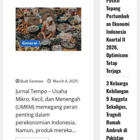
Positif
about
Unici
Topang
Songket
Silungkang,
Pertumbuh
UMKM
Lokal
an Ekonomi
Binaan
Indonesia
BRI
Sukses
Kuartal II
Go
General
Internasional
2026,
dan
Tembus
Optimisme
Pasar
Mengapa Produk UMKM Sulit
Tetap
Fashion
Masuk Pasar Global? Ini Kata
Eropa
Terjaga
Teten
Budi Santoso
March 4, 2025
3 Keluarga
Kehilangan
Jurnal Tempo – Usaha
9 Anggota
Mikro, Kecil, dan Menengah
Sekaligus,
(UMKM) memegang peran
Tragedi
penting dalam
Rumah
perekonomian Indonesia.
Ambruk di
Namun, produk mereka...
Pakistan