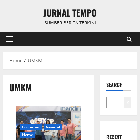
Skip
JURNAL TEMPO
to
content
SUMBER BERITA TERKINI
Primary
Menu
Home
UMKM
UMKM
SEARCH
Search
Economic
General
Home
RECENT