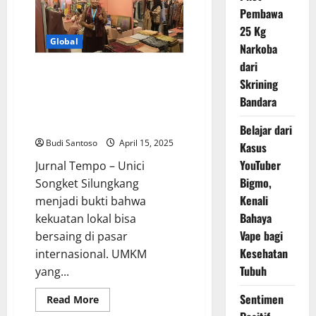
Kelas
Pembawa
Lewat
Livin’
25 Kg
Merchant
Global
dan
Narkoba
Program
Hyperlocal
dari
Unici Songket Silungkang,
Skrining
UMKM Lokal Binaan BRI Sukses
Bandara
Go Internasional dan Tembus
Pasar Fashion Eropa
Belajar dari
Budi Santoso
April 15, 2025
Kasus
YouTuber
Jurnal Tempo – Unici
Bigmo,
Songket Silungkang
Kenali
menjadi bukti bahwa
Bahaya
kekuatan lokal bisa
Vape bagi
bersaing di pasar
Kesehatan
internasional. UMKM
Tubuh
yang...
Sentimen
Read
Read More
more