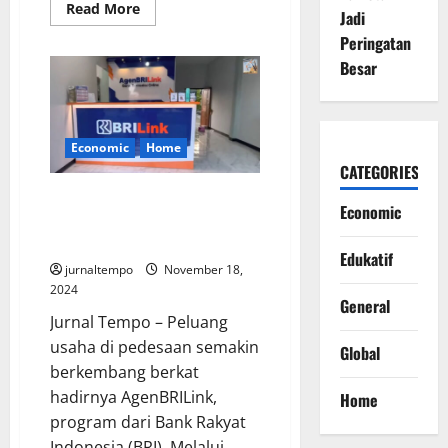
Read
Read More
Jadi
more
about
Peringatan
Mengapa
Produk
Besar
UMKM
Sulit
Masuk
Pasar
Global?
Ini
Economic
Home
Kata
CATEGORIES
Teten
Peluang Usaha BRILink Bantu
Economic
Pergerakan Ekonomi
Simalungun
Edukatif
jurnaltempo
November 18,
2024
General
Jurnal Tempo – Peluang
usaha di pedesaan semakin
Global
berkembang berkat
hadirnya AgenBRILink,
Home
program dari Bank Rakyat
Indonesia (BRI). Melalui...