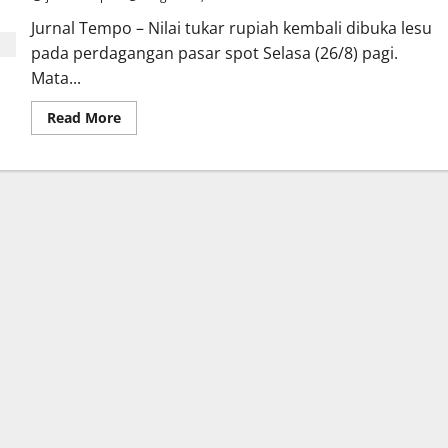
Jurnal Tempo – Nilai tukar rupiah kembali dibuka lesu
pada perdagangan pasar spot Selasa (26/8) pagi.
Mata...
Read
Read More
more
about
Rupiah
Dibuka
Lesu
di
Rp16.269
Pagi
Ini