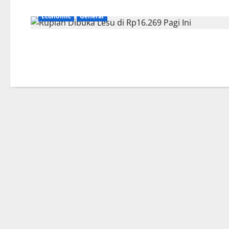
Economic
General