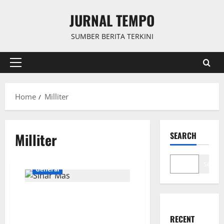
Skip
JURNAL TEMPO
to
content
SUMBER BERITA TERKINI
Primary
Menu
Home
Milliter
Milliter
SEARCH
Search
General
Pelatihan Militer Komcad Jadi
Bukti Seriusnya Komitmen
Sinar Mas
RECENT