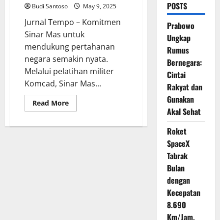
POSTS
Budi Santoso
May 9, 2025
Jurnal Tempo – Komitmen
Prabowo
Sinar Mas untuk
Ungkap
mendukung pertahanan
Rumus
negara semakin nyata.
Bernegara:
Melalui pelatihan militer
Cintai
Komcad, Sinar Mas...
Rakyat dan
Gunakan
Read
Read More
more
Akal Sehat
about
Pelatihan
Militer
Roket
Komcad
SpaceX
Jadi
Bukti
Tabrak
Seriusnya
Komitmen
Bulan
Sinar
Mas
dengan
Kecepatan
8.690
Km/Jam,