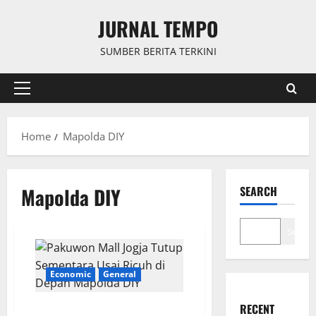
Skip
JURNAL TEMPO
to
content
SUMBER BERITA TERKINI
Primary
Menu
Home
Mapolda DIY
Mapolda DIY
SEARCH
Search
Economic
General
RECENT
Pakuwon Mall Jogja Tutup