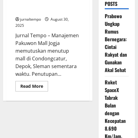
POSTS
Sementara Usai Ricuh di Depan
Mapolda DIY
Prabowo
jurnaltempo
August 30,
Ungkap
2025
Rumus
Jurnal Tempo – Manajemen
Bernegara:
Pakuwon Mall Jogja
Cintai
memutuskan menutup
Rakyat dan
mall di Condongcatur,
Gunakan
Depok, Sleman sementara
Akal Sehat
waktu. Penutupan...
Roket
Read
Read More
SpaceX
more
about
Tabrak
Pakuwon
Mall
Bulan
Jogja
Tutup
dengan
Sementara
Kecepatan
Usai
Ricuh
8.690
di
Depan
Km/Jam,
Mapolda