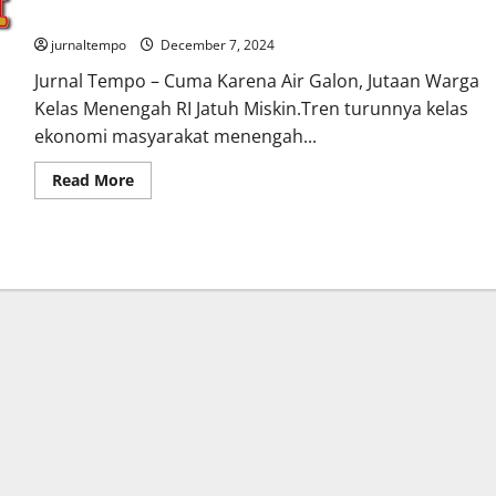
Air Galon Pelan-Pelan Bikin Jutaan Warga RI Jatuh Miskin
jurnaltempo
December 7, 2024
Jurnal Tempo – Cuma Karena Air Galon, Jutaan Warga
Kelas Menengah RI Jatuh Miskin.Tren turunnya kelas
ekonomi masyarakat menengah...
Read
Read More
more
about
Air
Galon
Pelan-
Pelan
Bikin
Jutaan
Warga
RI
Jatuh
Miskin