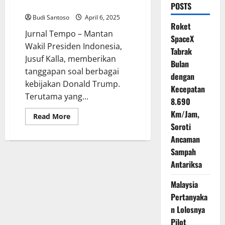
Kiamat
POSTS
Budi Santoso
April 6, 2025
Roket
Jurnal Tempo – Mantan
SpaceX
Wakil Presiden Indonesia,
Tabrak
Jusuf Kalla, memberikan
Bulan
tanggapan soal berbagai
dengan
kebijakan Donald Trump.
Kecepatan
Terutama yang...
8.690
Km/Jam,
Read
Read More
more
Soroti
about
Respons
Ancaman
Jusuf
Sampah
Kalla
soal
Antariksa
Kebijakan
Trump:
Jangan
Malaysia
Terlalu
Khawatir
Pertanyaka
Seakan-
akan
n Lolosnya
Mau
Pilot
Kiamat