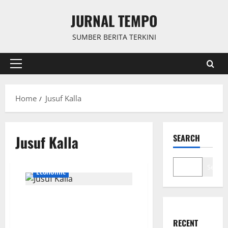
Skip
JURNAL TEMPO
to
content
SUMBER BERITA TERKINI
Primary
Menu
Home
Jusuf Kalla
Jusuf Kalla
SEARCH
Search
Economic
Respons Jusuf Kalla soal
Kebijakan Trump: Jangan Terlalu
Khawatir Seakan-akan Mau
RECENT