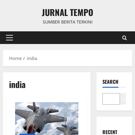
Skip
JURNAL TEMPO
to
content
SUMBER BERITA TERKINI
Primary
Menu
Home
india
india
SEARCH
Search
RECENT