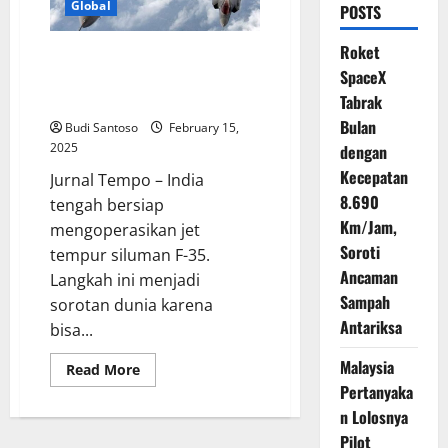
Global
POSTS
Roket
India Bersiap Operasikan Jet
SpaceX
Tempur Siluman F-35, Ancaman
Baru di Asia?
Tabrak
Bulan
Budi Santoso
February 15,
2025
dengan
Kecepatan
Jurnal Tempo – India
8.690
tengah bersiap
Km/Jam,
mengoperasikan jet
Soroti
tempur siluman F-35.
Ancaman
Langkah ini menjadi
Sampah
sorotan dunia karena
Antariksa
bisa...
Malaysia
Read
Read More
more
Pertanyaka
about
India
n Lolosnya
Bersiap
Operasikan
Pilot