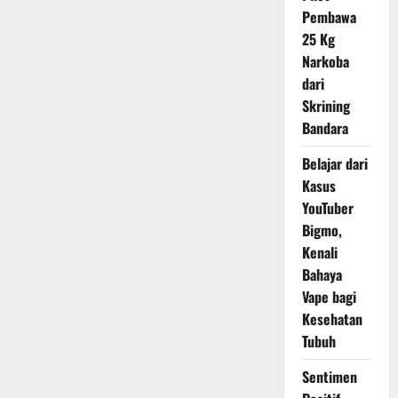
Jet
Pembawa
Tempur
Siluman
25 Kg
F-
35,
Narkoba
Ancaman
Baru
dari
di
Asia?
Skrining
Bandara
Belajar dari
Kasus
YouTuber
Bigmo,
Kenali
Bahaya
Vape bagi
Kesehatan
Tubuh
Sentimen