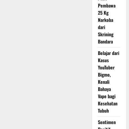
Bulog
Pembawa
Turun
Mutu,
25 Kg
1,45
Juta
Narkoba
Ton
Masih
dari
Menumpuk
di
Skrining
Gudang
Bandara
Belajar dari
Kasus
YouTuber
Bigmo,
Kenali
Bahaya
Vape bagi
Kesehatan
Tubuh
Sentimen