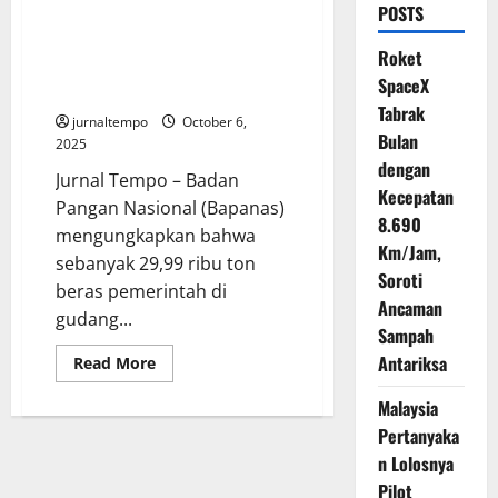
POSTS
Bapanas Ungkap 29 Ribu Ton
Beras Bulog Turun Mutu, 1,45
Roket
Juta Ton Masih Menumpuk di
SpaceX
Gudang
Tabrak
jurnaltempo
October 6,
Bulan
2025
dengan
Jurnal Tempo – Badan
Kecepatan
Pangan Nasional (Bapanas)
8.690
mengungkapkan bahwa
Km/Jam,
sebanyak 29,99 ribu ton
Soroti
beras pemerintah di
Ancaman
gudang...
Sampah
Antariksa
Read
Read More
more
about
Malaysia
Bapanas
Ungkap
Pertanyaka
29
Ribu
n Lolosnya
Ton
Beras
Pilot