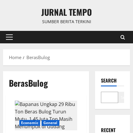
Skip
JURNAL TEMPO
to
content
SUMBER BERITA TERKINI
Primary
Menu
Home
BerasBulog
BerasBulog
SEARCH
Search
Economic
General
RECENT