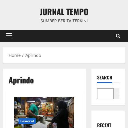
Skip
JURNAL TEMPO
to
content
SUMBER BERITA TERKINI
Primary
Menu
Home
Aprindo
Aprindo
SEARCH
Search
General
RECENT