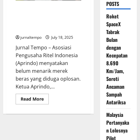
POSTS
Masih Tunggu Bukti
Pelanggaran, Aprindo Belum
Roket
Tarik Dugaan Beras Oplosan di
SpaceX
Ritel
Tabrak
jurnaltempo
July 18, 2025
Bulan
dengan
Jurnal Tempo – Asosiasi
Kecepatan
Pengusaha Ritel Indonesia
8.690
(Aprindo) menyatakan
Km/Jam,
belum menarik merek
Soroti
beras yang diduga oplosan.
Ancaman
Ketua Aprindo,...
Sampah
Read
Read More
Antariksa
more
about
Masih
Malaysia
Tunggu
Bukti
Pertanyaka
Pelanggaran,
Aprindo
n Lolosnya
Belum
Pilot
Tarik