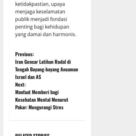
ketidakpastian, upaya
menjaga keselamatan
publik menjadi fondasi
penting bagi kehidupan
yang damai dan harmonis.
P
Previous:
Iran Gencar Latihan Rudal di
o
Tengah Bayang-bayang Ancaman
Israel dan AS
s
Next:
t
Manfaat Memberi bagi
Kesehatan Mental Menurut
n
Pakar: Mengurangi Stres
a
v
RELATED STORIES