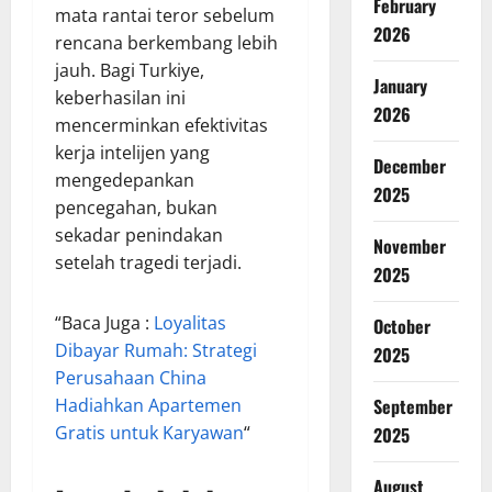
February
mata rantai teror sebelum
2026
rencana berkembang lebih
jauh. Bagi Turkiye,
January
keberhasilan ini
2026
mencerminkan efektivitas
kerja intelijen yang
December
mengedepankan
2025
pencegahan, bukan
sekadar penindakan
November
setelah tragedi terjadi.
2025
“Baca Juga :
Loyalitas
October
Dibayar Rumah: Strategi
2025
Perusahaan China
Hadiahkan Apartemen
September
Gratis untuk Karyawan
“
2025
August