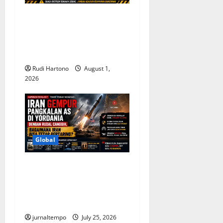
3 Keluarga Kehilangan 9
Anggota Sekaligus, Tragedi
Rumah Ambruk di Pakistan
Jadi Peringatan Besar
Rudi Hartono
August 1,
2026
Global
Iran Gempur Pangkalan AS
di Yordania, Rahasia
Kekuatan Rudalnya Mulai
Terungkap
jurnaltempo
July 25, 2026