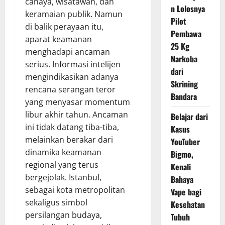
cahaya, wisatawan, dan
n Lolosnya
keramaian publik. Namun
Pilot
di balik perayaan itu,
Pembawa
aparat keamanan
25 Kg
menghadapi ancaman
Narkoba
serius. Informasi intelijen
dari
mengindikasikan adanya
Skrining
rencana serangan teror
Bandara
yang menyasar momentum
libur akhir tahun. Ancaman
Belajar dari
ini tidak datang tiba-tiba,
Kasus
melainkan berakar dari
YouTuber
dinamika keamanan
Bigmo,
regional yang terus
Kenali
bergejolak. Istanbul,
Bahaya
sebagai kota metropolitan
Vape bagi
sekaligus simbol
Kesehatan
persilangan budaya,
Tubuh