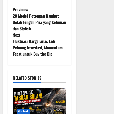
P
Previous:
20 Model Potongan Rambut
o
Belah Tengah Pria yang Kekinian
dan Stylish
s
Next:
t
Fluktuasi Harga Emas Jadi
Peluang Investasi, Momentum
n
Tepat untuk Buy the Dip
a
v
RELATED STORIES
i
g
a
Global