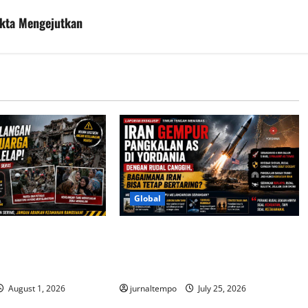
kta Mengejutkan
Global
hilangan 9 Anggota
Iran Gempur Pangkalan AS di
agedi Rumah Ambruk
Yordania, Rahasia Kekuatan
di Peringatan Besar
Rudalnya Mulai Terungkap
August 1, 2026
jurnaltempo
July 25, 2026