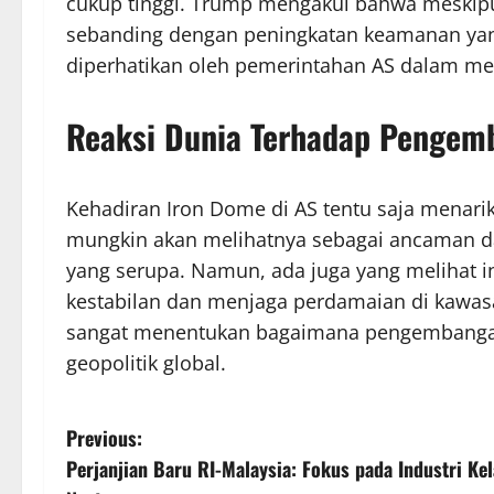
cukup tinggi. Trump mengakui bahwa meskipun 
sebanding dengan peningkatan keamanan yang 
diperhatikan oleh pemerintahan AS dalam me
Reaksi Dunia Terhadap Pengem
Kehadiran Iron Dome di AS tentu saja menari
mungkin akan melihatnya sebagai ancaman 
yang serupa. Namun, ada juga yang melihat in
kestabilan dan menjaga perdamaian di kawasa
sangat menentukan bagaimana pengembanga
geopolitik global.
P
Previous:
Perjanjian Baru RI-Malaysia: Fokus pada Industri Ke
o