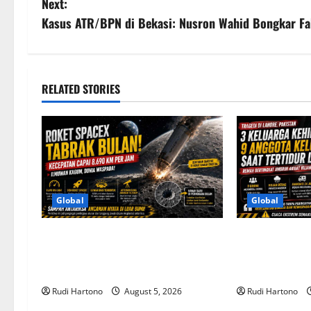
Next:
s
Kasus ATR/BPN di Bekasi: Nusron Wahid Bongkar Fa
t
n
RELATED STORIES
a
v
i
g
Global
Global
a
Roket SpaceX Tabrak Bulan dengan
3 Keluarga Ke
t
Kecepatan 8.690 Km/Jam, Soroti
Sekaligus, Tr
Ancaman Sampah Antariksa
di Pakistan Ja
i
Rudi Hartono
August 5, 2026
Rudi Hartono