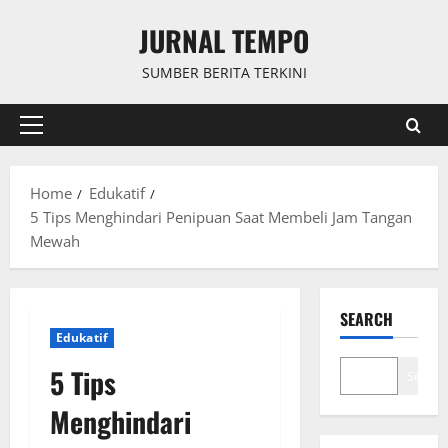
Skip
JURNAL TEMPO
to
content
SUMBER BERITA TERKINI
Primary
Menu
Home
Edukatif
5 Tips Menghindari Penipuan Saat Membeli Jam Tangan
Mewah
SEARCH
Edukatif
5 Tips
Search
Menghindari