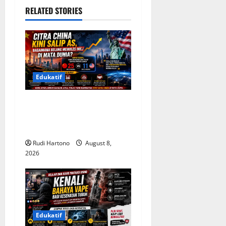
i
RELATED STORIES
g
a
t
Edukatif
i
Citra China Salip AS, Beijing
o
Mengubah Cara Dunia
Melihatnya
n
Rudi Hartono
August 8,
2026
Edukatif