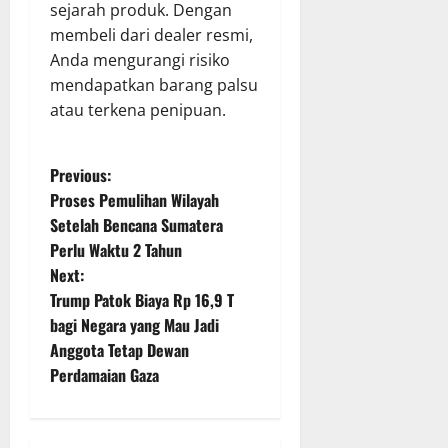
sejarah produk. Dengan
membeli dari dealer resmi,
Anda mengurangi risiko
mendapatkan barang palsu
atau terkena penipuan.
P
Previous:
Proses Pemulihan Wilayah
o
Setelah Bencana Sumatera
Perlu Waktu 2 Tahun
s
Next:
t
Trump Patok Biaya Rp 16,9 T
bagi Negara yang Mau Jadi
n
Anggota Tetap Dewan
Perdamaian Gaza
a
v