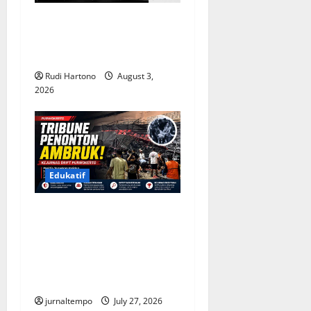
Belajar dari Kasus YouTuber
Bigmo, Kenali Bahaya Vape
bagi Kesehatan Tubuh
Rudi Hartono
August 3,
2026
Edukatif
Tribune Penonton Ambruk
di Kejurnas Drift
Purwokerto, Panitia Janjikan
Evaluasi Menyeluruh demi
Keselamatan
jurnaltempo
July 27, 2026